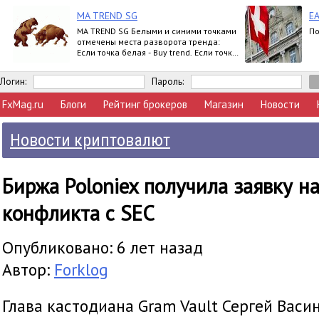
MA TREND SG
EA
MA TREND SG Белыми и синими точками
По
отмечены места разворота тренда:
Если точка белая - Buy trend. Если точка
синяя - Sell trend. Moving ave
Логин:
Пароль:
FxMag.ru
Блоги
Рейтинг брокеров
Магазин
Новости
Новости криптовалют
Биржа Poloniex получила заявку н
конфликта с SEC
Опубликовано: 6 лет назад
Автор:
Forklog
Глава кастодиана Gram Vault Сергей Васин