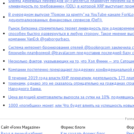
Фирма денежных переводов @TransferGo планирует перейти на 
«ликвидность по требованию» (ODL), в которой XRP выступает про
В очередном выпуске "Поясни за крипту" на YouTube-канале ForkL
децентрализованных финансовых сервисов (DeFi).
Рынок биткоина стремительно теряет ликвидность при одновременн
способен быстро развернуться в любую сторону. Такое мнение выс
компании VanEck @gaborgurbacs.
Система интернет-бронирования отелей @bookingcom заключила ст
блокчейн-платформой @travalacom предоставив последней базу с
Несколько фактов, указывающих на то, что Хэл Финни — это Сатош
Компании постепенно прекращают поддержку конфиденциальной 
В течение 2019 года власти КНР прекратили деятельность 173 пл
токенами, однако это не сказалось отрицательно на гражданах стра
Народного банка.
Цена ведущей криптовалюты выросла за сутки на 10%, поднявшис
1000 «погибших» монет, или Что будет влиять на успешность новы
Forex
Сайт «Forex Magazine»
Форекс блоги
Фор
Вход в личный кабинет
Как создать форекс блог
Рек