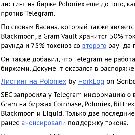
листинг на бирже Poloniex еще до того, к
против Telegram.
По словам Васина, который также являет
Blackmoon, в Gram Vault хранится 50% то
раунда и 75% токенов со
второго
раунда 
Он также добавил, что Telegram не работ
биржами. Документ оказался в распоряж
Листинг на Poloniex
by
ForkLog
on Scrib
SEC запросила у Telegram информацию о 
Gram на биржах Coinbase, Poloniex, Bittrex,
Blackmoon и Liquid. Только две последни
ранее
анонсировали
поддержку токена.