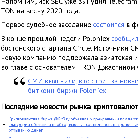
Напомним, иск SEC уже вынудил Telegra
TON на весну 2020 года.
Первое судебное заседание
состоится
в ф
В конце прошлой недели Poloniex
сообщи
бостонского стартапа Circle. Источники 
новую компанию поддержала азиатская и
во главе с основателем TRON Джастином 
СМИ выяснили, кто стоит за нов
биткоин-биржи Poloniex
Последние новости рынка криптовалю
Криптовалютная биржа @BitBay объявила о прекращении поддерж
платформа объяснила необходимостью соответствовать «рыночным
отмыванию денег.