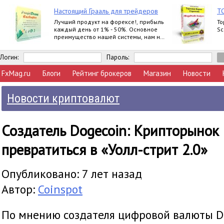
Настоящий Грааль для трейдеров
ТС
Лучший продукт на форексе!, прибыль
То
каждый день от 1% - 50%. Основное
Sc
преимущество нашей системы, нам не
важно, куда пойдет рынок, мы всегда в
прибыли
Логин:
Пароль:
FxMag.ru
Блоги
Рейтинг брокеров
Магазин
Новости
Новости криптовалют
Создатель Dogecoin: Крипторынок 
превратиться в «Уолл-стрит 2.0»
Опубликовано: 7 лет назад
Автор:
Coinspot
По мнению создателя цифровой валюты D