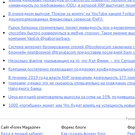
«ликвидность по требованию» (ODL), в которой XRP выступает про
В очередном выпуске "Поясни за крипту" на YouTube-канале ForkL
децентрализованных финансовых сервисов (DeFi).
Рынок биткоина стремительно теряет ликвидность при одновременн
способен быстро развернуться в любую сторону. Такое мнение выс
компании VanEck @gaborgurbacs.
Система интернет-бронирования отелей @bookingcom заключила ст
блокчейн-платформой @travalacom предоставив последней базу с
Несколько фактов, указывающих на то, что Хэл Финни — это Сатош
Компании постепенно прекращают поддержку конфиденциальной 
В течение 2019 года власти КНР прекратили деятельность 173 пл
токенами, однако это не сказалось отрицательно на гражданах стра
Народного банка.
Цена ведущей криптовалюты выросла за сутки на 10%, поднявшис
1000 «погибших» монет, или Что будет влиять на успешность новы
Forex
Сайт «Forex Magazine»
Форекс блоги
Фор
Вход в личный кабинет
Как создать форекс блог
Рек