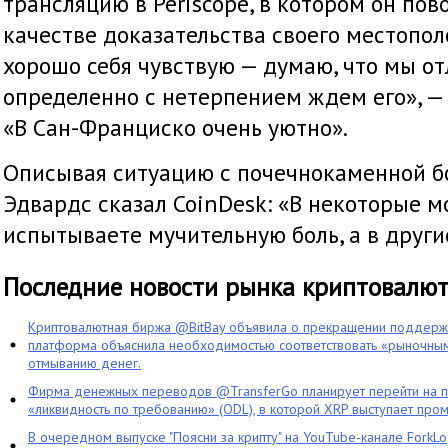
трансляцию в Periscope, в котором он пов
качестве доказательства своего местопол
хорошо себя чувствую — думаю, что мы от
определенно с нетерпением ждем его», — 
«В Сан-Франциско очень уютно».
Описывая ситуацию с почечнокаменной б
Эдвардс сказал CoinDesk: «В некоторые 
испытываете мучительную боль, а в други
Последние новости рынка криптовалю
Криптовалютная биржа @BitBay объявила о прекращении поддерж
платформа объяснила необходимостью соответствовать «рыночным
отмыванию денег.
Фирма денежных переводов @TransferGo планирует перейти на 
«ликвидность по требованию» (ODL), в которой XRP выступает про
В очередном выпуске "Поясни за крипту" на YouTube-канале ForkL