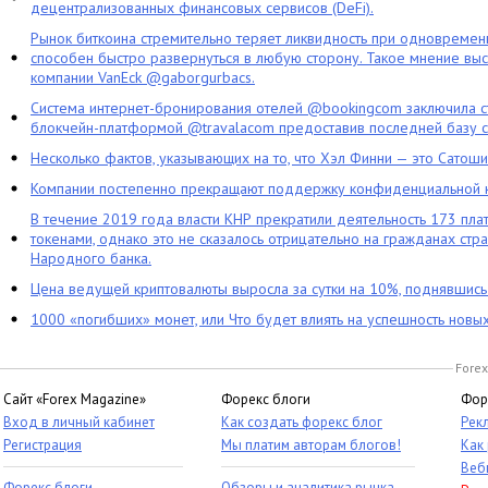
децентрализованных финансовых сервисов (DeFi).
Рынок биткоина стремительно теряет ликвидность при одновременн
способен быстро развернуться в любую сторону. Такое мнение выс
компании VanEck @gaborgurbacs.
Система интернет-бронирования отелей @bookingcom заключила ст
блокчейн-платформой @travalacom предоставив последней базу с
Несколько фактов, указывающих на то, что Хэл Финни — это Сатош
Компании постепенно прекращают поддержку конфиденциальной 
В течение 2019 года власти КНР прекратили деятельность 173 пл
токенами, однако это не сказалось отрицательно на гражданах стра
Народного банка.
Цена ведущей криптовалюты выросла за сутки на 10%, поднявшис
1000 «погибших» монет, или Что будет влиять на успешность новы
Forex
Сайт «Forex Magazine»
Форекс блоги
Фор
Вход в личный кабинет
Как создать форекс блог
Рек
Регистрация
Мы платим авторам блогов!
Как
Веб
Форекс блоги
Обзоры и аналитика рынка