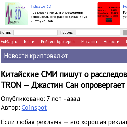
Indicator 3D
Fo
предназначен для определения
Fo
относительного расхождения двух
ye
инструментов.
Логин:
Пароль:
FxMag.ru
Блоги
Рейтинг брокеров
Магазин
Новости
Новости криптовалют
Китайские СМИ пишут о расследо
TRON — Джастин Сан опровергает
Опубликовано: 7 лет назад
Автор:
Coinspot
Если любая реклама — это хорошая реклам