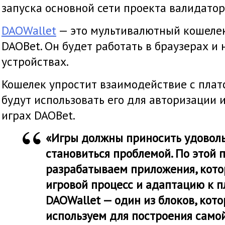
запуска основной сети проекта валидато
DAOWallet
— это мультивалютный кошеле
DAOBet. Он будет работать в браузерах и
устройствах.
Кошелек упростит взаимодействие с плат
будут использовать его для авторизации 
играх DAOBet.
«Игры должны приносить удовольс
становиться проблемой. По этой 
разрабатываем приложения, кото
игровой процесс и адаптацию к п
DAOWallet — один из блоков, кот
используем для построения самой