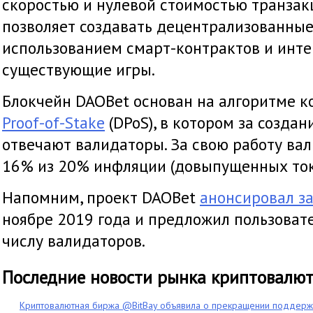
скоростью и нулевой стоимостью транзак
позволяет создавать децентрализованные
использованием смарт-контрактов и инте
существующие игры.
Блокчейн DAOBet основан на алгоритме к
Proof-of-Stake
(DPoS), в котором за создан
отвечают валидаторы. За свою работу ва
16% из 20% инфляции (довыпущенных ток
Напомним, проект DAOBet
анонсировал за
ноябре 2019 года и предложил пользоват
числу валидаторов.
Последние новости рынка криптовалю
Криптовалютная биржа @BitBay объявила о прекращении поддерж