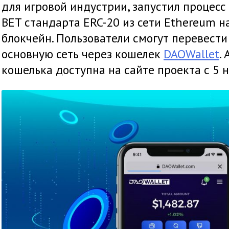
для игровой индустрии, запустил процесс
BET стандарта ERC-20 из сети Ethereum н
блокчейн. Пользователи смогут перевести
основную сеть через кошелек
DAOWallet
.
кошелька доступна на сайте проекта с 5 н