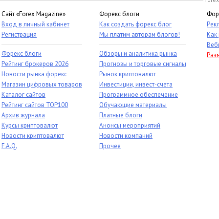
Сайт «Forex Magazine»
Форекс блоги
Фор
Вход в личный кабинет
Как создать форекс блог
Рек
Регистрация
Мы платим авторам блогов!
Как
Веб
Форекс блоги
Обзоры и аналитика рынка
Раз
Рейтинг брокеров 2026
Прогнозы и торговые сигналы
Новости рынка форекс
Рынок криптовалют
Магазин цифровых товаров
Инвестиции, инвест-счета
Каталог сайтов
Программное обеспечение
Рейтинг сайтов TOP100
Обучающие материалы
Архив журнала
Платные блоги
Курсы криптовалют
Анонсы мероприятий
Новости криптовалют
Новости компаний
F.A.Q.
Прочее