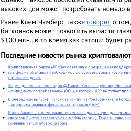
высоких цен может потребовать немало в
Ранее Клем Чамберс также
говорил
о том,
биткоинов может позволить вырасти глав
$100 млн., в то время как сатоши будет р
Последние новости рынка криптовалю
Криптовалютная биржа @BitBay объявила о прекращении поддерж
платформа объяснила необходимостью соответствовать «рыночным
отмыванию денег.
Фирма денежных переводов @TransferGo планирует перейти на 
«ликвидность по требованию» (ODL), в которой XRP выступает про
В очередном выпуске "Поясни за крипту" на YouTube-канале ForkL
децентрализованных финансовых сервисов (DeFi).
Рынок биткоина стремительно теряет ликвидность при одновременн
способен быстро развернуться в любую сторону. Такое мнение выс
компании VanEck @gaborgurbacs.