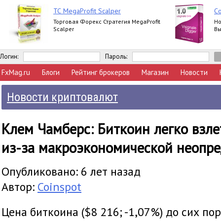
ТС MegaProfit Scalper
Со
Торговая Форекс Стратегия MegaProfit
Но
Scalper
Вы
Логин:
Пароль:
FxMag.ru
Блоги
Рейтинг брокеров
Магазин
Новости
Новости криптовалют
Клем Чамберс: Биткоин легко взле
из-за макроэкономической неопр
Опубликовано: 6 лет назад
Автор:
Coinspot
Цена биткоина ($8 216; -1,07%) до сих по