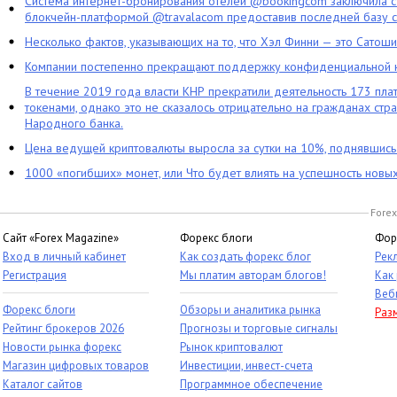
Система интернет-бронирования отелей @bookingcom заключила ст
блокчейн-платформой @travalacom предоставив последней базу с
Несколько фактов, указывающих на то, что Хэл Финни — это Сатош
Компании постепенно прекращают поддержку конфиденциальной 
В течение 2019 года власти КНР прекратили деятельность 173 пл
токенами, однако это не сказалось отрицательно на гражданах стра
Народного банка.
Цена ведущей криптовалюты выросла за сутки на 10%, поднявшис
1000 «погибших» монет, или Что будет влиять на успешность новы
Forex
Сайт «Forex Magazine»
Форекс блоги
Фор
Вход в личный кабинет
Как создать форекс блог
Рек
Регистрация
Мы платим авторам блогов!
Как
Веб
Форекс блоги
Обзоры и аналитика рынка
Раз
Рейтинг брокеров 2026
Прогнозы и торговые сигналы
Новости рынка форекс
Рынок криптовалют
Магазин цифровых товаров
Инвестиции, инвест-счета
Каталог сайтов
Программное обеспечение