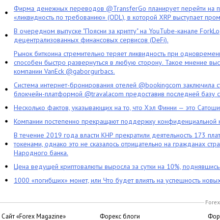
Фирма денежных переводов @TransferGo планирует перейти на 
«ликвидность по требованию» (ODL), в которой XRP выступает про
В очередном выпуске "Поясни за крипту" на YouTube-канале ForkL
децентрализованных финансовых сервисов (DeFi).
Рынок биткоина стремительно теряет ликвидность при одновременн
способен быстро развернуться в любую сторону. Такое мнение выс
компании VanEck @gaborgurbacs.
Система интернет-бронирования отелей @bookingcom заключила ст
блокчейн-платформой @travalacom предоставив последней базу с
Несколько фактов, указывающих на то, что Хэл Финни — это Сатош
Компании постепенно прекращают поддержку конфиденциальной 
В течение 2019 года власти КНР прекратили деятельность 173 пл
токенами, однако это не сказалось отрицательно на гражданах стра
Народного банка.
Цена ведущей криптовалюты выросла за сутки на 10%, поднявшис
1000 «погибших» монет, или Что будет влиять на успешность новы
Forex
Сайт «Forex Magazine»
Форекс блоги
Фор