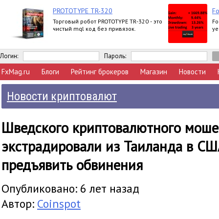
PROTOTYPE TR-320
Fo
Торговый робот PROTOTYPE TR-320 - это
Fo
чистый mql код без привязок.
ye
Логин:
Пароль:
FxMag.ru
Блоги
Рейтинг брокеров
Магазин
Новости
Новости криптовалют
Шведского криптовалютного мош
экстрадировали из Таиланда в СШ
предъявить обвинения
Опубликовано: 6 лет назад
Автор:
Coinspot