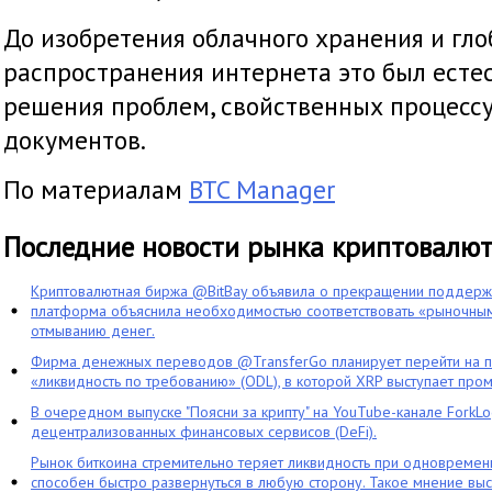
До изобретения облачного хранения и гло
распространения интернета это был есте
решения проблем, свойственных процесс
документов.
По материалам
BTC Manager
Последние новости рынка криптовалю
Криптовалютная биржа @BitBay объявила о прекращении поддерж
платформа объяснила необходимостью соответствовать «рыночным
отмыванию денег.
Фирма денежных переводов @TransferGo планирует перейти на 
«ликвидность по требованию» (ODL), в которой XRP выступает про
В очередном выпуске "Поясни за крипту" на YouTube-канале ForkL
децентрализованных финансовых сервисов (DeFi).
Рынок биткоина стремительно теряет ликвидность при одновременн
способен быстро развернуться в любую сторону. Такое мнение выс