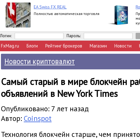
EA Swiss FX REAL
Ro
Полностью автоматическая торговля
Пр
мо
ку
за
пр
Логин:
Пароль:
FxMag.ru
Блоги
Рейтинг брокеров
Магазин
Новости
Новости криптовалют
Самый старый в мире блокчейн р
объявлений в New York Times
Опубликовано: 7 лет назад
Автор:
Coinspot
Технология блокчейн старше, чем принято