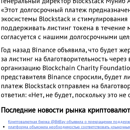
Генеральный директор Blockstack Муниб А
«Этот долгосрочный платеж предназначе
экосистемы Blockstack и стимулирования
поддерживать листинг токена в течение м
согласуется с нашими долгосрочными цел
Год назад Binance объявила, что будет ж
за листинг на благотворительность чере
организацию Blockchain Charity Foundatio
представителя Binance спросили, будет л
платеж Blockstack отправлен на благотвор
ответил: «Нет, не будет, поскольку это не 
Последние новости рынка криптовалю
Криптовалютная биржа @BitBay объявила о прекращении поддерж
платформа объяснила необходимостью соответствовать «рыночным