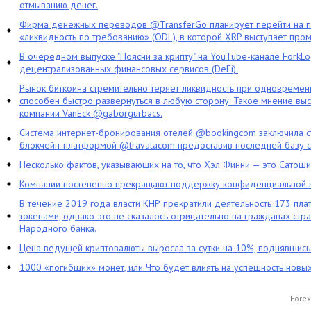
отмыванию денег.
Фирма денежных переводов @TransferGo планирует перейти на 
«ликвидность по требованию» (ODL), в которой XRP выступает про
В очередном выпуске "Поясни за крипту" на YouTube-канале ForkL
децентрализованных финансовых сервисов (DeFi).
Рынок биткоина стремительно теряет ликвидность при одновременн
способен быстро развернуться в любую сторону. Такое мнение выс
компании VanEck @gaborgurbacs.
Система интернет-бронирования отелей @bookingcom заключила ст
блокчейн-платформой @travalacom предоставив последней базу с
Несколько фактов, указывающих на то, что Хэл Финни — это Сатош
Компании постепенно прекращают поддержку конфиденциальной 
В течение 2019 года власти КНР прекратили деятельность 173 пл
токенами, однако это не сказалось отрицательно на гражданах стра
Народного банка.
Цена ведущей криптовалюты выросла за сутки на 10%, поднявшис
1000 «погибших» монет, или Что будет влиять на успешность новы
Forex