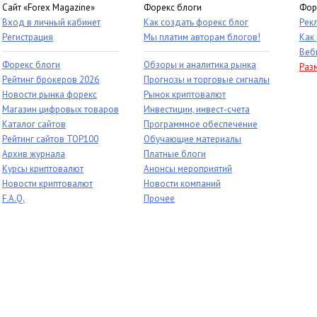
Сайт «Forex Magazine»
Форекс блоги
Фор
Вход в личный кабинет
Как создать форекс блог
Рек
Регистрация
Мы платим авторам блогов!
Как
Веб
Форекс блоги
Обзоры и аналитика рынка
Раз
Рейтинг брокеров 2026
Прогнозы и торговые сигналы
Новости рынка форекс
Рынок криптовалют
Магазин цифровых товаров
Инвестиции, инвест-счета
Каталог сайтов
Программное обеспечение
Рейтинг сайтов TOP100
Обучающие материалы
Архив журнала
Платные блоги
Курсы криптовалют
Анонсы мероприятий
Новости криптовалют
Новости компаний
F.A.Q.
Прочее