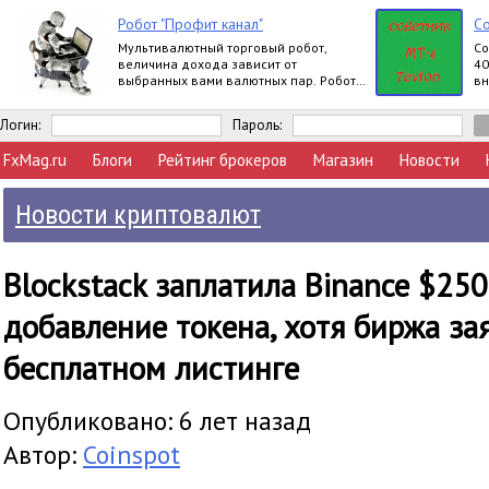
Робот "Профит канал"
Со
Мультивалютный торговый робот,
Cо
величина дохода зависит от
40
выбранных вами валютных пар. Робот
вн
работает круглосуточно.
Логин:
Пароль:
FxMag.ru
Блоги
Рейтинг брокеров
Магазин
Новости
Новости криптовалют
Blockstack заплатила Binance $250
добавление токена, хотя биржа за
бесплатном листинге
Опубликовано: 6 лет назад
Автор:
Coinspot