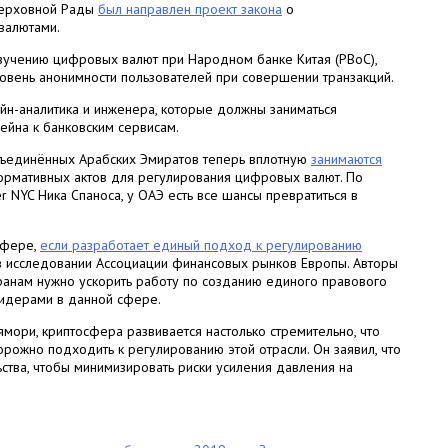
Верховной Рады
был направлен проект закона
о
валютами.
изучению цифровых валют при Народном банке Китая (PBoC),
вень анонимности пользователей при совершении транзакций.
йн-аналитика и инженера, которые должны заниматься
йна к банковским сервисам.
ъединённых Арабских Эмиратов теперь вплотную
занимаются
ормативных актов для регулирования цифровых валют. По
r NYC Ника Спаноса, у ОАЭ есть все шансы превратиться в
сфере,
если разработает единый подход к регулированию
 в исследовании Ассоциации финансовых рынков Европы. Авторы
ранам нужно ускорить работу по созданию единого правового
 лидерами в данной сфере.
ори, криптосфера развивается настолько стремительно, что
рожно подходить к регулированию этой отрасли. Он заявил, что
ьства, чтобы минимизировать риски усиления давления на