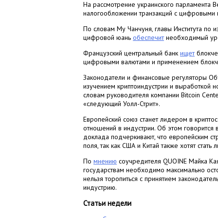
На рассмотрение украинского парламента 
налогообложении транзакций с цифровыми 
По словам Му Чанчуня, главы Института по 
цифровой юань
обеспечит
необходимый уро
Французский центральный банк
ищет
блокче
цифровыми валютами и применением блокче
Законодатели и финансовые регуляторы Об
изучением криптоиндустрии и выработкой н
словам руководителя компании Bitcoin Cente
«следующий Уолл-Стрит».
Европейский союз станет лидером в крипто
отношений в индустрии. Об этом говорится
доклада подчеркивают, что европейским ст
поля, так как США и Китай также хотят стать
По
мнению
соучредителя QUOINE Майка Каям
государствам необходимо максимально осто
нельзя торопиться с принятием законодател
индустрию.
Статьи недели