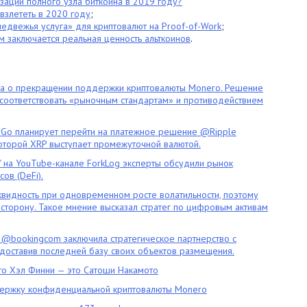
зации полного узла биткоина в 2019 году?
взлететь в 2020 году
;
«медвежья услуга» для криптовалют на Proof-of-Work
;
ем заключается реальная ценность альткоинов
.
ла о прекращении поддержки криптовалюты Monero. Решение
оответствовать «рыночным стандартам» и противодействием
o планирует перейти на платежное решение @Ripple
которой XRP выступает промежуточной валютой.
" на YouTube-канале ForkLog эксперты обсудили рынок
ов (DeFi).
квидность при одновременном росте волатильности, поэтому
сторону. Такое мнение высказал стратег по цифровым активам
 @bookingcom заключила стратегическое партнерство с
оставив последней базу своих объектов размещения.
что Хэл Финни — это Сатоши Накамото
ержку конфиденциальной криптовалюты Monero