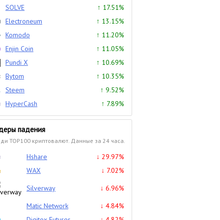
SOLVE
↑ 17.51%
Electroneum
↑ 13.15%
Komodo
↑ 11.20%
Enjin Coin
↑ 11.05%
Pundi X
↑ 10.69%
Bytom
↑ 10.35%
Steem
↑ 9.52%
HyperCash
↑ 7.89%
деры падения
ди TOP100 криптовалют. Данные за 24 часа.
Hshare
↓ 29.97%
WAX
↓ 7.02%
Silverway
↓ 6.96%
Matic Network
↓ 4.84%
Digitex Futures
↓ 4.82%