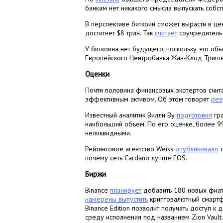
банкам нет никакого смысла выпускать соб
В перспективе биткоин сможет вырасти в це
достигнет $8 трлн. Так
считает
соучредитель 
У биткоина нет будущего, поскольку это об
Европейского Центробанка Жан-Клод Трише
Оценки
Почти половина финансовых экспертов счита
эффективным активом. Об этом говорят
рез
Известный аналитик Вилли Ву
подготовил
гра
наибольший объем. По его оценке, более 9
неликвидными.
Рейтинговое агентство Weiss
опубликовало
с
почему сеть Cardano лучше EOS.
Биржи
Binance
планирует
добавить 180 новых фиат
намерены выпустить
криптовалютный смартф
Binance Edition позволит получать доступ 
среду исполнения под названием Zion Vault.