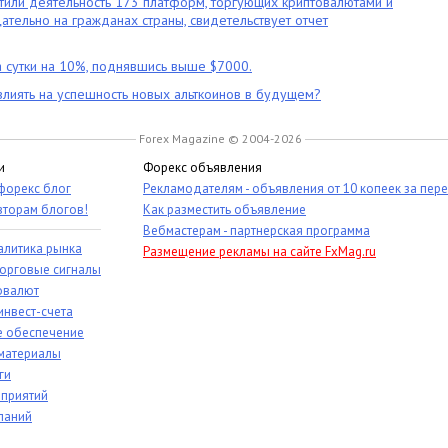
тили деятельность 173 платформ, торгующих криптовалютами и
цательно на гражданах страны, свидетельствует отчет
 сутки на 10%, поднявшись выше $7000.
влиять на успешность новых альткоинов в будущем?
Forex Magazine © 2004-2026
и
Форекс объявления
 форекс блог
Рекламодателям - объявления от 10 копеек за пер
вторам блогов!
Как разместить объявление
Вебмастерам - партнерская программа
алитика рынка
Размещение рекламы на сайте FxMag.ru
торговые сигналы
овалют
инвест-счета
 обеспечение
материалы
ги
приятий
паний