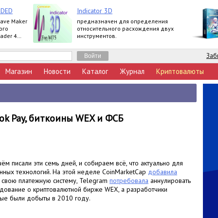
NDED
Indicator 3D
Wave Maker
предназначен для определения
ого
относительного расхождения двух
ader 4
инструментов.
Basic,
Заб
Магазин
Новости
Каталог
Журнал
Криптовалюты
ok Pay, биткоины WEX и ФСБ
ём писали эти семь дней, и собираем всё, что актуально для
нных технологий. На этой неделе CoinMarketCap
добавила
свою платежную систему, Telegram
потребовала
аннулировать
дование о криптовалютной бирже WEX, а разработчики
рые были добыты в 2010 году.