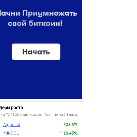
деры роста
ди TOP100 криптовалют. Данные за 24 часа.
Algorand
↑ 30.06%
MINDOL
↑ 18.45%