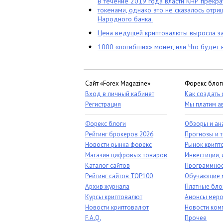
В течение 2019 года власти КНР прекра
токенами, однако это не сказалось отри
Народного банка.
Цена ведущей криптовалюты выросла за
1000 «погибших» монет, или Что будет 
Сайт «Forex Magazine»
Форекс блог
Вход в личный кабинет
Как создать
Регистрация
Мы платим а
Форекс блоги
Обзоры и ан
Рейтинг брокеров 2026
Прогнозы и 
Новости рынка форекс
Рынок крипт
Магазин цифровых товаров
Инвестиции, 
Каталог сайтов
Программное
Рейтинг сайтов TOP100
Обучающие 
Архив журнала
Платные бло
Курсы криптовалют
Анонсы меро
Новости криптовалют
Новости ком
F.A.Q.
Прочее