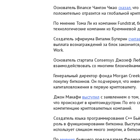
Основатель Binance Чанпэн Чжао
сказал
, чт
положительно отразится на глобальной крип
По мнению Тома Ли из компании Fundstrat, 
технологические компании из Кремниевой д
Создатель эфириума Виталик Бутерин
счита
выплата вознаграждений за блок закончится
Work.
Основатель стартапа Consensys Джозеф Л
взаимодействовать со многими блокчейнами
Генеральный директор фонда Morgan Cree
покупку биткоинов. Он подчеркнул, что инв
капиталовложения в первую криптовалюту.
Джон Макафи
выступил
с заявлением о том,
что происходит в криптоиндустрии. По его 
компетенцию криптовалютных компаний.
Создатель языка программирования C++ Бьёр
роль в функционировании биткоина. Выступа
использует слишком много энергии, а биткои
По
мнению
бывшего председателя Федераль