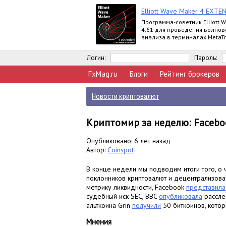
Elliott Wave Maker 4 EXTE
Программа-советник Elliott 
4.61 для проведения волнов
анализа в терминалах MetaTr
выпускается в версиях Demo, 
Extended
Логин:
Пароль:
FxMag.ru
Блоги
Рейтинг брокеров
Новости криптовалют
Криптомир за неделю: Facebo
Опубликовано: 6 лет назад
Автор:
Coinspot
В конце недели мы подводим итоги того, о ч
поклонников криптовалют и децентрализова
метрику ликвидности, Facebook
представила
судебный иск SEC, BBC
опубликовала
рассле
альткоина Grin
получили
50 биткоинов, кото
Мнения