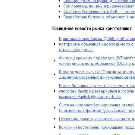
Сколько времени нужно для синхрони
Три причины, почему эфириум может 
Coinbase: Устойчивость к ASIC — это 
Разработчик биткоина объясняет, в ч
Последние новости рынка криптовалют
Криптовалютная биржа @BitBay объяви
платформа объяснила необходимостью с
отмыванию денег.
Фирма денежных переводов @TransferG
«ликвидность по требованию» (ODL), в 
В очередном выпуске "Поясни за крипту
децентрализованных финансовых сервис
Рынок биткоина стремительно теряет ли
способен быстро развернуться в любую 
компании VanEck @gaborgurbacs.
Система интернет-бронирования отелей
блокчейн-платформой @travalacom пред
Несколько фактов, указывающих на то, 
Компании постепенно прекращают подд