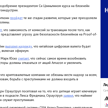
о одобрение президентом Си Цзиньпином курса на блокчейн
тоиндустрии.
биткоин
пройдет
те же стадии развития, которые уже преодолели
олины.
ет
, что зависимость от комиссий за транзакции после того, как
, представляет угрозу для безопасности блокчейнов на Proof-of-
юбин
выразил надежду
, что китайская цифровая валюта будет
, включая эфириум.
k Марк Юско
считает
, что сейчас самое время возобновить
есторы должны отказаться от акций Amazon и увеличить
 что криптовалютные компании не обязаны вести надзор за всем,
словам, борьба с преступниками не должна входить в
Ли
Сре
н Страуструп посетовал на то, что его детище играет ключевую
я в подкасте Лекса Фридмана, Страуструп
заявил
, что майнинг
н служит преступникам.
ной резервной системы США Алана Гринспена, центральным