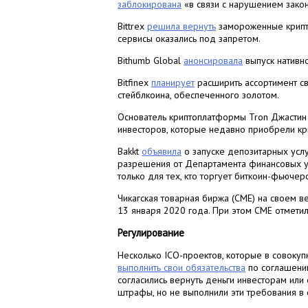
заблокирована
«в связи с нарушением закон
Bittrex
решила вернуть
замороженные крипто
сервисы оказались под запретом.
Bithumb Global
анонсировала
выпуск нативно
Bitfinex
планирует
расширить ассортимент св
стейблкоина, обеспеченного золотом.
Основатель криптоплатформы Tron Джастин
инвесторов, которые недавно приобрели кри
Bakkt
объявила
о запуске депозитарных услу
разрешения от Департамента финансовых ус
только для тех, кто торгует биткоин-фьючерс
Чикагская товарная биржа (CME) на своем в
13 января 2020 года. При этом CME отмети
Регулирование
Несколько ICO-проектов, которые в совокуп
выполнить свои обязательства
по соглашени
согласились вернуть деньги инвесторам или
штрафы, но не выполнили эти требования в