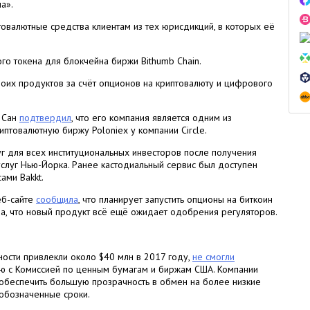
а».
валютные средства клиентам из тех юрисдикций, в которых её
го токена для блокчейна биржи Bithumb Chain.
оих продуктов за счёт опционов на криптовалюту и цифрового
 Сан
подтвердил
, что его компания является одним из
птовалютную биржу Poloniex у компании Circle.
г для всех институциональных инвесторов после получения
луг Нью-Йорка. Ранее кастодиальный сервис был доступен
ами Bakkt.
еб-сайте
сообщила
, что планирует запустить опционы на биткоин
ла, что новый продукт всё ещё ожидает одобрения регуляторов.
ности привлекли около $40 млн в 2017 году,
не смогли
ю с Комиссией по ценным бумагам и биржам США. Компании
 обеспечить большую прозрачность в обмен на более низкие
 обозначенные сроки.