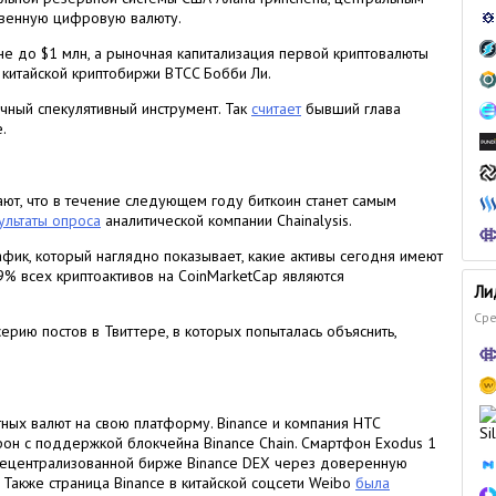
ственную цифровую валюту.
не до $1 млн, а рыночная капитализация первой криптовалюты
китайской криптобиржи BTCC Бобби Ли.
ычный спекулятивный инструмент. Так
считает
бывший глава
.
ют, что в течение следующем году биткоин станет самым
ультаты опроса
аналитической компании Chainalysis.
фик, который наглядно показывает, какие активы сегодня имеют
9% всех криптоактивов на CoinMarketCap являются
Ли
Сре
ерию постов в Твиттере, в которых попыталась объяснить,
ных валют на свою платформу. Binance и компания HTC
он с поддержкой блокчейна Binance Chain. Смартфон Exodus 1
к децентрализованной бирже Binance DEX через доверенную
 Также страница Binance в китайской соцсети Weibo
была