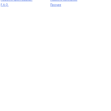
F.A.Q.
Прочее