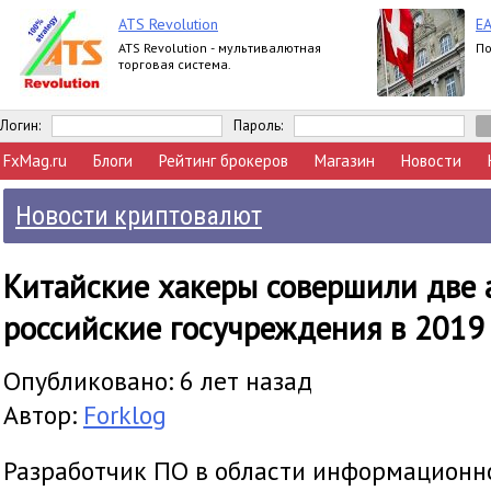
ATS Revolution
EA
ATS Revolution - мультивалютная
По
торговая система.
Логин:
Пароль:
FxMag.ru
Блоги
Рейтинг брокеров
Магазин
Новости
Новости криптовалют
Китайские хакеры совершили две 
российские госучреждения в 2019
Опубликовано: 6 лет назад
Автор:
Forklog
Разработчик ПО в области информационн