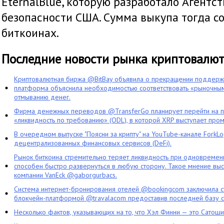
EternalBlue, которую разработало Агентс
безопасности США. Сумма выкупа тогда со
биткоинах.
Последние новости рынка криптовалю
Криптовалютная биржа @BitBay объявила о прекращении поддерж
платформа объяснила необходимостью соответствовать «рыночным
отмыванию денег.
Фирма денежных переводов @TransferGo планирует перейти на 
«ликвидность по требованию» (ODL), в которой XRP выступает про
В очередном выпуске "Поясни за крипту" на YouTube-канале ForkL
децентрализованных финансовых сервисов (DeFi).
Рынок биткоина стремительно теряет ликвидность при одновременн
способен быстро развернуться в любую сторону. Такое мнение выс
компании VanEck @gaborgurbacs.
Система интернет-бронирования отелей @bookingcom заключила ст
блокчейн-платформой @travalacom предоставив последней базу с
Несколько фактов, указывающих на то, что Хэл Финни — это Сатош