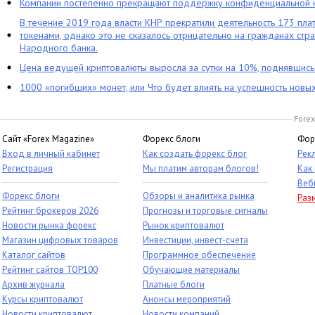
Компании постепенно прекращают поддержку конфиденциальной 
В течение 2019 года власти КНР прекратили деятельность 173 пл
токенами, однако это не сказалось отрицательно на гражданах стра
Народного банка.
Цена ведущей криптовалюты выросла за сутки на 10%, поднявшис
1000 «погибших» монет, или Что будет влиять на успешность новы
Forex
Сайт «Forex Magazine»
Форекс блоги
Фор
Вход в личный кабинет
Как создать форекс блог
Рек
Регистрация
Мы платим авторам блогов!
Как
Веб
Форекс блоги
Обзоры и аналитика рынка
Раз
Рейтинг брокеров 2026
Прогнозы и торговые сигналы
Новости рынка форекс
Рынок криптовалют
Магазин цифровых товаров
Инвестиции, инвест-счета
Каталог сайтов
Программное обеспечение
Рейтинг сайтов TOP100
Обучающие материалы
Архив журнала
Платные блоги
Курсы криптовалют
Анонсы мероприятий
Новости криптовалют
Новости компаний