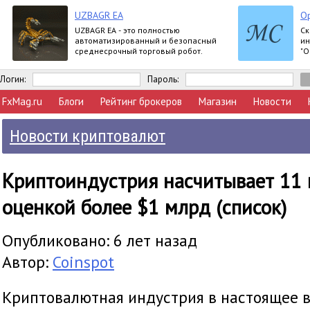
UZBAGR EA
Op
UZBAGR EA - это полностью
Ск
автоматизированный и безопасный
ин
среднесрочный торговый робот.
"О
за
ша
Логин:
Пароль:
FxMag.ru
Блоги
Рейтинг брокеров
Магазин
Новости
Новости криптовалют
Криптоиндустрия насчитывает 11 
оценкой более $1 млрд (список)
Опубликовано: 6 лет назад
Автор:
Coinspot
Криптовалютная индустрия в настоящее 