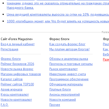
токенами, однако это не сказалось отрицательно на гражданах стра
Народного банка.
Цена ведущей криптовалюты выросла за сутки на 10%, поднявшис
1000 «погибших» монет, или Что будет влиять на успешность новы
Forex
Сайт «Forex Magazine»
Форекс блоги
Фор
Вход в личный кабинет
Как создать форекс блог
Рек
Регистрация
Мы платим авторам блогов!
Как
Веб
Форекс блоги
Обзоры и аналитика рынка
Раз
Рейтинг брокеров 2026
Прогнозы и торговые сигналы
Новости рынка форекс
Рынок криптовалют
Магазин цифровых товаров
Инвестиции, инвест-счета
Каталог сайтов
Программное обеспечение
Рейтинг сайтов TOP100
Обучающие материалы
Архив журнала
Платные блоги
Курсы криптовалют
Анонсы мероприятий
Новости криптовалют
Новости компаний
F.A.Q.
Прочее