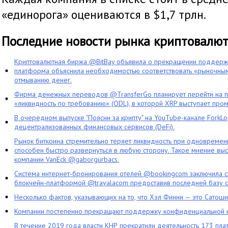
«единорога» оцениваются в $1,7 трлн.
Последние новости рынка криптовалю
Криптовалютная биржа @BitBay объявила о прекращении поддерж
платформа объяснила необходимостью соответствовать «рыночным
отмыванию денег.
Фирма денежных переводов @TransferGo планирует перейти на 
«ликвидность по требованию» (ODL), в которой XRP выступает про
В очередном выпуске "Поясни за крипту" на YouTube-канале ForkL
децентрализованных финансовых сервисов (DeFi).
Рынок биткоина стремительно теряет ликвидность при одновременн
способен быстро развернуться в любую сторону. Такое мнение выс
компании VanEck @gaborgurbacs.
Система интернет-бронирования отелей @bookingcom заключила ст
блокчейн-платформой @travalacom предоставив последней базу с
Несколько фактов, указывающих на то, что Хэл Финни — это Сатош
Компании постепенно прекращают поддержку конфиденциальной 
В течение 2019 года власти КНР прекратили деятельность 173 пл