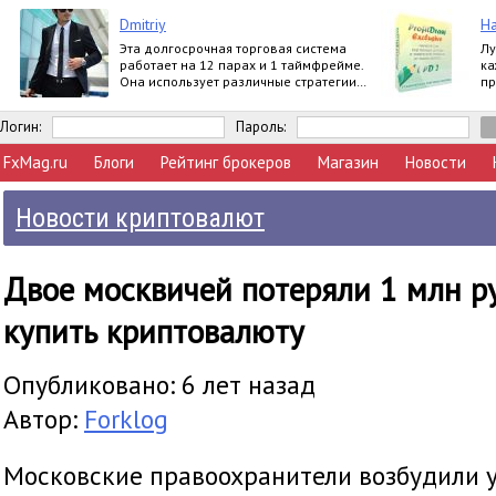
Dmitriy
На
Эта долгосрочная торговая система
Лу
работает на 12 парах и 1 таймфрейме.
ка
Она использует различные стратегии
пр
по тренду.
ва
п
Логин:
Пароль:
FxMag.ru
Блоги
Рейтинг брокеров
Магазин
Новости
Новости криптовалют
Двое москвичей потеряли 1 млн р
купить криптовалюту
Опубликовано: 6 лет назад
Автор:
Forklog
Московские правоохранители возбудили у