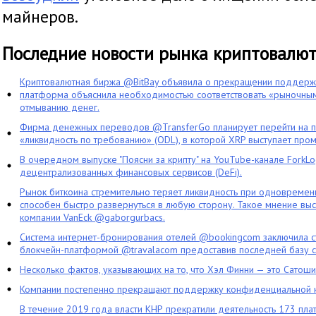
майнеров.
Последние новости рынка криптовалю
Криптовалютная биржа @BitBay объявила о прекращении поддерж
платформа объяснила необходимостью соответствовать «рыночным
отмыванию денег.
Фирма денежных переводов @TransferGo планирует перейти на 
«ликвидность по требованию» (ODL), в которой XRP выступает про
В очередном выпуске "Поясни за крипту" на YouTube-канале ForkL
децентрализованных финансовых сервисов (DeFi).
Рынок биткоина стремительно теряет ликвидность при одновременн
способен быстро развернуться в любую сторону. Такое мнение выс
компании VanEck @gaborgurbacs.
Система интернет-бронирования отелей @bookingcom заключила ст
блокчейн-платформой @travalacom предоставив последней базу с
Несколько фактов, указывающих на то, что Хэл Финни — это Сатош
Компании постепенно прекращают поддержку конфиденциальной 
В течение 2019 года власти КНР прекратили деятельность 173 пл