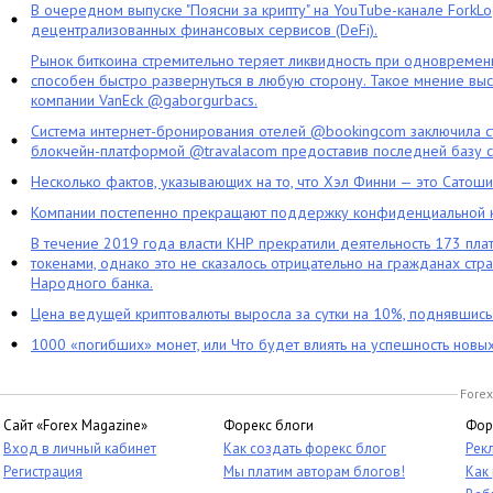
В очередном выпуске "Поясни за крипту" на YouTube-канале ForkL
децентрализованных финансовых сервисов (DeFi).
Рынок биткоина стремительно теряет ликвидность при одновременн
способен быстро развернуться в любую сторону. Такое мнение выс
компании VanEck @gaborgurbacs.
Система интернет-бронирования отелей @bookingcom заключила ст
блокчейн-платформой @travalacom предоставив последней базу с
Несколько фактов, указывающих на то, что Хэл Финни — это Сатош
Компании постепенно прекращают поддержку конфиденциальной 
В течение 2019 года власти КНР прекратили деятельность 173 пл
токенами, однако это не сказалось отрицательно на гражданах стра
Народного банка.
Цена ведущей криптовалюты выросла за сутки на 10%, поднявшис
1000 «погибших» монет, или Что будет влиять на успешность новы
Forex
Сайт «Forex Magazine»
Форекс блоги
Фор
Вход в личный кабинет
Как создать форекс блог
Рек
Регистрация
Мы платим авторам блогов!
Как