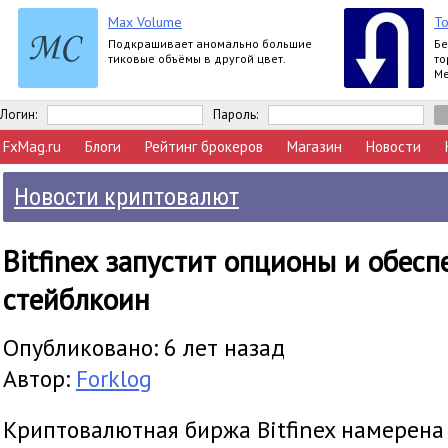
Max Volume
То
Подкрашивает аномально большие
Бе
тиковые объёмы в другой цвет.
то
Me
Логин:
Пароль:
FxMag.ru
Блоги
Рейтинг брокеров
Магазин
Новости
Новости криптовалют
Bitfinex запустит опционы и обес
стейблкоин
Опубликовано: 6 лет назад
Автор:
Forklog
Криптовалютная биржа Bitfinex намерен