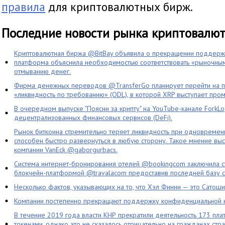
правила
для криптовалютных бирж.
Последние новости рынка криптовалю
Криптовалютная биржа @BitBay объявила о прекращении поддерж
платформа объяснила необходимостью соответствовать «рыночным
отмыванию денег.
Фирма денежных переводов @TransferGo планирует перейти на 
«ликвидность по требованию» (ODL), в которой XRP выступает про
В очередном выпуске "Поясни за крипту" на YouTube-канале ForkL
децентрализованных финансовых сервисов (DeFi).
Рынок биткоина стремительно теряет ликвидность при одновременн
способен быстро развернуться в любую сторону. Такое мнение выс
компании VanEck @gaborgurbacs.
Система интернет-бронирования отелей @bookingcom заключила ст
блокчейн-платформой @travalacom предоставив последней базу с
Несколько фактов, указывающих на то, что Хэл Финни — это Сатош
Компании постепенно прекращают поддержку конфиденциальной 
В течение 2019 года власти КНР прекратили деятельность 173 пл
токенами, однако это не сказалось отрицательно на гражданах стра