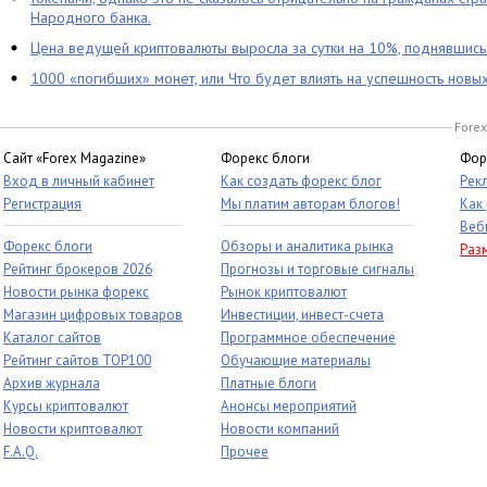
Народного банка.
Цена ведущей криптовалюты выросла за сутки на 10%, поднявшис
1000 «погибших» монет, или Что будет влиять на успешность новы
Forex
Сайт «Forex Magazine»
Форекс блоги
Фор
Вход в личный кабинет
Как создать форекс блог
Рек
Регистрация
Мы платим авторам блогов!
Как
Веб
Форекс блоги
Обзоры и аналитика рынка
Раз
Рейтинг брокеров 2026
Прогнозы и торговые сигналы
Новости рынка форекс
Рынок криптовалют
Магазин цифровых товаров
Инвестиции, инвест-счета
Каталог сайтов
Программное обеспечение
Рейтинг сайтов TOP100
Обучающие материалы
Архив журнала
Платные блоги
Курсы криптовалют
Анонсы мероприятий
Новости криптовалют
Новости компаний
F.A.Q.
Прочее