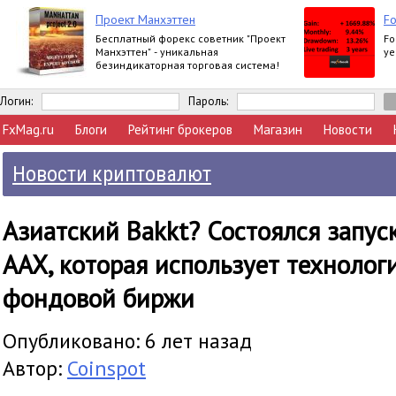
Проект Манхэттен
Fo
Бесплатный форекс советник "Проект
Fo
Манхэттен" - уникальная
ye
безиндикаторная торговая система!
Логин:
Пароль:
FxMag.ru
Блоги
Рейтинг брокеров
Магазин
Новости
Новости криптовалют
Азиатский Bakkt? Состоялся запу
AAX, которая использует техноло
фондовой биржи
Опубликовано: 6 лет назад
Автор:
Coinspot