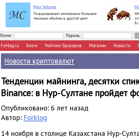
Max Volume
M
Подкрашивает аномально большие
MA
тиковые объёмы в другой цвет.
от
Ес
си
Логин:
Пароль:
FxMag.ru
Блоги
Рейтинг брокеров
Магазин
Новости
Новости криптовалют
Тенденции майнинга, десятки спи
Binance: в Нур-Султане пройдет ф
Опубликовано: 6 лет назад
Автор:
Forklog
14 ноября в столице Казахстана Нур-Султ