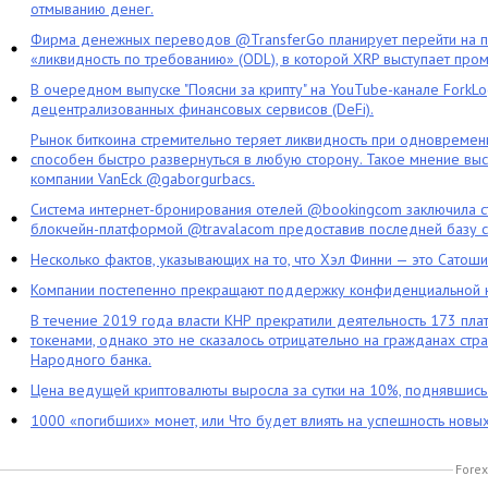
отмыванию денег.
Фирма денежных переводов @TransferGo планирует перейти на 
«ликвидность по требованию» (ODL), в которой XRP выступает про
В очередном выпуске "Поясни за крипту" на YouTube-канале ForkL
децентрализованных финансовых сервисов (DeFi).
Рынок биткоина стремительно теряет ликвидность при одновременн
способен быстро развернуться в любую сторону. Такое мнение выс
компании VanEck @gaborgurbacs.
Система интернет-бронирования отелей @bookingcom заключила ст
блокчейн-платформой @travalacom предоставив последней базу с
Несколько фактов, указывающих на то, что Хэл Финни — это Сатош
Компании постепенно прекращают поддержку конфиденциальной 
В течение 2019 года власти КНР прекратили деятельность 173 пл
токенами, однако это не сказалось отрицательно на гражданах стра
Народного банка.
Цена ведущей криптовалюты выросла за сутки на 10%, поднявшис
1000 «погибших» монет, или Что будет влиять на успешность новы
Forex