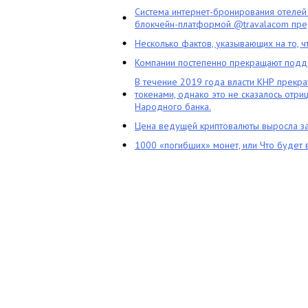
Система интернет-бронирования отелей
блокчейн-платформой @travalacom пред
Несколько фактов, указывающих на то, 
Компании постепенно прекращают подд
В течение 2019 года власти КНР прекра
токенами, однако это не сказалось отри
Народного банка.
Цена ведущей криптовалюты выросла за
1000 «погибших» монет, или Что будет 