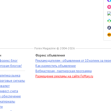
Forex Magazine © 2004-2026
и
Форекс объявления
 форекс блог
Рекламодателям - объявления от 10 копеек за пер
вторам блогов!
Как разместить объявление
Вебмастерам - партнерская программа
алитика рынка
Размещение рекламы на сайте FxMag.ru
торговые сигналы
овалют
инвест-счета
 обеспечение
материалы
ги