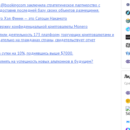
 @bookingcom заключила стратегическое партнерство с
оставив последней базу своих объектов размещения.
что Хэл Финни — это Сатоши Накамото
ержку конфиденциальной криптовалюты Monero
тили деятельность 173 платформ, торгующих криптовалютами и
цательно на гражданах страны, свидетельствует отчет
 сутки на 10%, поднявшись выше $7000.
влиять на успешность новых альткоинов в будущем?
Ли
Сре