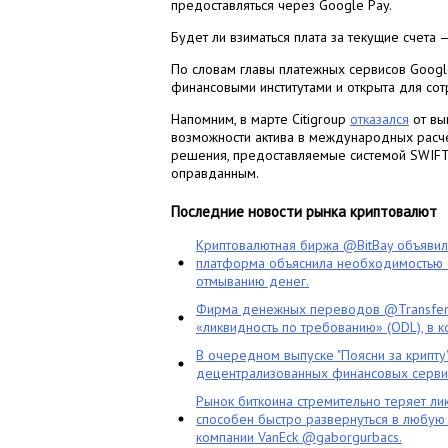
предоставляться через Google Pay.
Будет ли взиматься плата за текущие счета 
По словам главы платежных сервисов Google
финансовыми институтами и открыта для сот
Напомним, в марте Citigroup
отказался
от вы
возможности актива в международных расче
решения, предоставляемые системой SWIFT
оправданным.
Последние новости рынка криптовалют
Криптовалютная биржа @BitBay объяви
платформа объяснила необходимостью с
отмыванию денег.
Фирма денежных переводов @TransferG
«ликвидность по требованию» (ODL), в 
В очередном выпуске "Поясни за крипту
децентрализованных финансовых сервис
Рынок биткоина стремительно теряет ли
способен быстро развернуться в любую 
компании VanEck @gaborgurbacs.