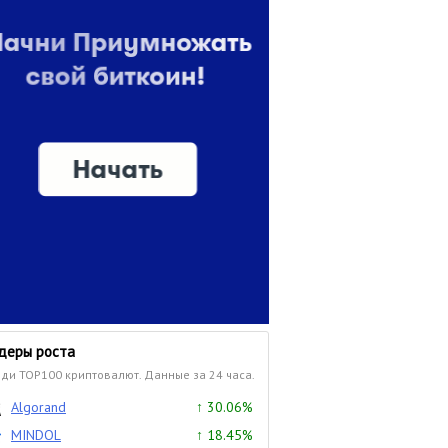
деры роста
ди TOP100 криптовалют. Данные за 24 часа.
Algorand
↑ 30.06%
MINDOL
↑ 18.45%