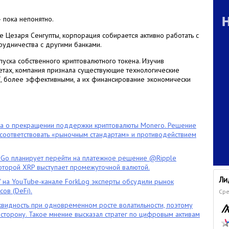
— пока непонятно.
 Цезаря Сенгупты, корпорация собирается активно работать с
рудничества с другими банками.
пуска собственного криптовалютного токена. Изучив
тах, компания признала существующие технологические
, более эффективными, а их финансирование экономически
ла о прекращении поддержки криптовалюты Monero. Решение
оответствовать «рыночным стандартам» и противодействием
o планирует перейти на платежное решение @Ripple
которой XRP выступает промежуточной валютой.
Ли
" на YouTube-канале ForkLog эксперты обсудили рынок
ов (DeFi).
Сре
квидность при одновременном росте волатильности, поэтому
сторону. Такое мнение высказал стратег по цифровым активам