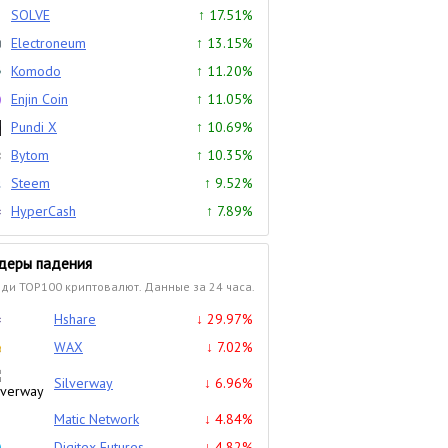
SOLVE
↑ 17.51%
Electroneum
↑ 13.15%
Komodo
↑ 11.20%
Enjin Coin
↑ 11.05%
Pundi X
↑ 10.69%
Bytom
↑ 10.35%
Steem
↑ 9.52%
HyperCash
↑ 7.89%
деры падения
ди TOP100 криптовалют. Данные за 24 часа.
Hshare
↓ 29.97%
WAX
↓ 7.02%
Silverway
↓ 6.96%
Matic Network
↓ 4.84%
Digitex Futures
↓ 4.82%