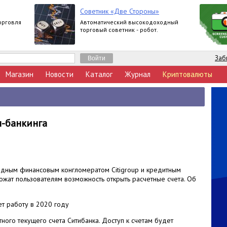
Советник «Две Стороны»
орговля
Автоматический высокодоходный
торговый советник - робот.
Заб
Магазин
Новости
Каталог
Журнал
Криптовалюты
н-банкинга
дным финансовым конгломератом Citigroup и кредитным
жат пользователям возможность открыть расчетные счета. Об
т работу в 2020 году
тного текущего счета Ситибанка. Доступ к счетам будет