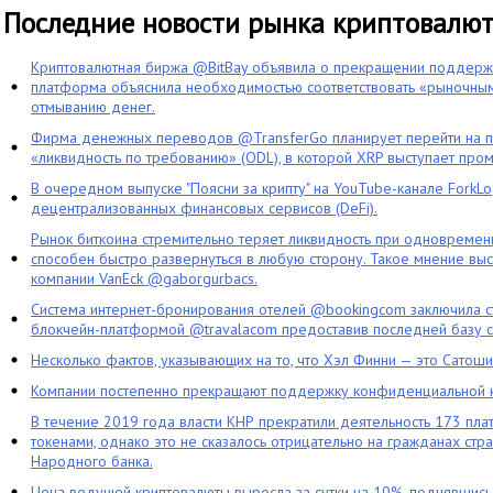
Последние новости рынка криптовалю
Криптовалютная биржа @BitBay объявила о прекращении поддерж
платформа объяснила необходимостью соответствовать «рыночным
отмыванию денег.
Фирма денежных переводов @TransferGo планирует перейти на 
«ликвидность по требованию» (ODL), в которой XRP выступает про
В очередном выпуске "Поясни за крипту" на YouTube-канале ForkL
децентрализованных финансовых сервисов (DeFi).
Рынок биткоина стремительно теряет ликвидность при одновременн
способен быстро развернуться в любую сторону. Такое мнение выс
компании VanEck @gaborgurbacs.
Система интернет-бронирования отелей @bookingcom заключила ст
блокчейн-платформой @travalacom предоставив последней базу с
Несколько фактов, указывающих на то, что Хэл Финни — это Сатош
Компании постепенно прекращают поддержку конфиденциальной 
В течение 2019 года власти КНР прекратили деятельность 173 пл
токенами, однако это не сказалось отрицательно на гражданах стра
Народного банка.
Цена ведущей криптовалюты выросла за сутки на 10%, поднявшис