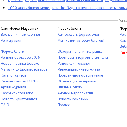
1000 «погибших» монет, или Что будет влиять на успешность новы
Forex
Сайт «Forex Magazine»
Форекс блоги
Фор
Вход в личный кабинет
Как создать форекс блог
Рек
Регистрация
Мы платим авторам блогов!
Как
Веб
Форекс блоги
Обзоры и аналитика рынка
Раз
Рейтинг брокеров 2026
Прогнозы и торговые сигналы
Новости рынка форекс
Рынок криптовалют
Магазин цифровых товаров
Инвестиции, инвест-счета
Каталог сайтов
Программное обеспечение
Рейтинг сайтов TOP100
Обучающие материалы
Архив журнала
Платные блоги
Курсы криптовалют
Анонсы мероприятий
Новости криптовалют
Новости компаний
F.A.Q.
Прочее