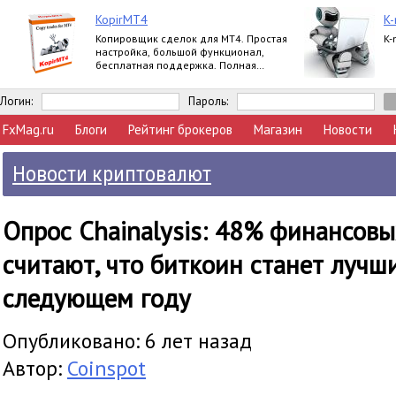
KopirMT4
K-
Копировщик сделок для МТ4. Простая
K-
настройка, большой функционал,
бесплатная поддержка. Полная
версия.
Логин:
Пароль:
FxMag.ru
Блоги
Рейтинг брокеров
Магазин
Новости
Новости криптовалют
Опрос Chainalysis: 48% финансовы
считают, что биткоин станет лучш
следующем году
Опубликовано: 6 лет назад
Автор:
Coinspot