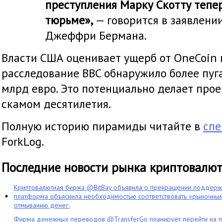
преступления Марку Скотту тепер
тюрьме»,
— говорится в заявлени
Джеффри Бермана.
Власти США оценивает ущерб от OneCoin в
расследование BBC обнаружило более пу
млрд евро. Это потенциально делает про
скамом десятилетия.
Полную историю пирамиды читайте в
спе
ForkLog.
Последние новости рынка криптовалю
Криптовалютная биржа @BitBay объявила о прекращении поддерж
платформа объяснила необходимостью соответствовать «рыночным
отмыванию денег.
Фирма денежных переводов @TransferGo планирует перейти на 