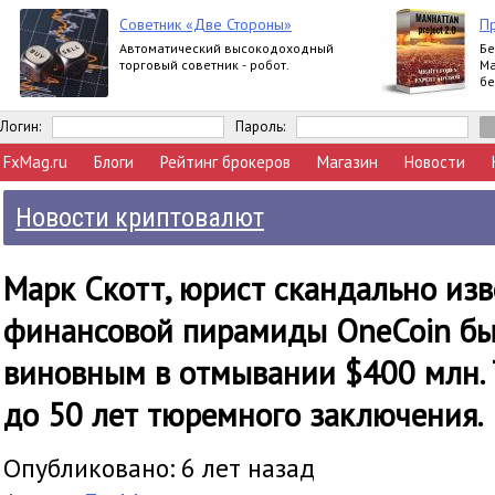
Советник «Две Стороны»
П
Автоматический высокодоходный
Бе
торговый советник - робот.
Ма
бе
Логин:
Пароль:
FxMag.ru
Блоги
Рейтинг брокеров
Магазин
Новости
Новости криптовалют
Марк Скотт, юрист скандально из
финансовой пирамиды OneCoin бы
виновным в отмывании $400 млн. 
до 50 лет тюремного заключения.
Опубликовано: 6 лет назад