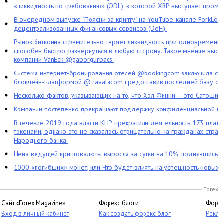
«ликвидность по требованию» (ODL), в которой XRP выступает про
В очередном выпуске "Поясни за крипту" на YouTube-канале ForkL
децентрализованных финансовых сервисов (DeFi).
Рынок биткоина стремительно теряет ликвидность при одновременн
способен быстро развернуться в любую сторону. Такое мнение выс
компании VanEck @gaborgurbacs.
Система интернет-бронирования отелей @bookingcom заключила ст
блокчейн-платформой @travalacom предоставив последней базу с
Несколько фактов, указывающих на то, что Хэл Финни — это Сатош
Компании постепенно прекращают поддержку конфиденциальной 
В течение 2019 года власти КНР прекратили деятельность 173 пл
токенами, однако это не сказалось отрицательно на гражданах стра
Народного банка.
Цена ведущей криптовалюты выросла за сутки на 10%, поднявшис
1000 «погибших» монет, или Что будет влиять на успешность новы
Forex
Сайт «Forex Magazine»
Форекс блоги
Фор
Вход в личный кабинет
Как создать форекс блог
Рек