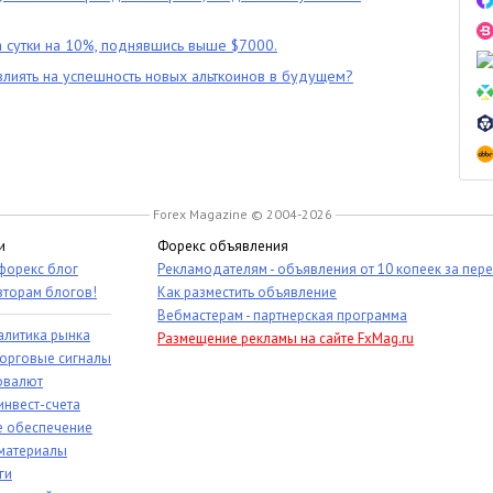
 сутки на 10%, поднявшись выше $7000.
влиять на успешность новых альткоинов в будущем?
Forex Magazine © 2004-2026
и
Форекс объявления
 форекс блог
Рекламодателям - объявления от 10 копеек за пер
вторам блогов!
Как разместить объявление
Вебмастерам - партнерская программа
алитика рынка
Размещение рекламы на сайте FxMag.ru
торговые сигналы
овалют
инвест-счета
 обеспечение
материалы
ги