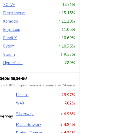
SOLVE
↑ 17.51%
Electroneum
↑ 13.15%
Komodo
↑ 11.20%
Enjin Coin
↑ 11.05%
Pundi X
↑ 10.69%
Bytom
↑ 10.35%
Steem
↑ 9.52%
HyperCash
↑ 7.89%
деры падения
ди TOP100 криптовалют. Данные за 24 часа.
Hshare
↓ 29.97%
WAX
↓ 7.02%
Silverway
↓ 6.96%
Matic Network
↓ 4.84%
Digitex Futures
↓ 4.82%