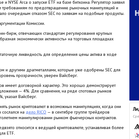
e и NYSE Arca о запуске ETF на базе биткоина. Регулятор заявил
ым требованиям по предотвращению рыночных манипуляций и
тало очередным отказом SEC по заявкам на подобные продукты.
аргументации Комиссии.
коин-бирж, отвечающих стандартам регулирования крупных
бразная экономически активность» на торговых площадках
статочную ликвидность для определения цены актива в ходе
ром и другими драгметаллами, которые уже одобрены SEC для
уровень прозрачности, уверен Вайсберг.
лов имеет договорной характер. Это хорошо демонстрирует
ложения — 4%. Для сравнения, на ряде спотовых рынков
%, указал Вайсберг.
инять рынок криптовалют в возможных манипуляциях, когда они
Ли
 сослался на
дело RICO
— в сентябре группе трейдеров
Сре
голетнем манипулировании рынком фьючерсных контрактов.
редвзято относится к ведущей криптовалюте, устанавливая более
для ETF.