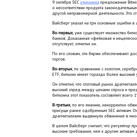
9 октября SEC
отклонила
предложение Bitwis
о несоответствии продукта законодательн
другой неправомерной деятельности. Это с
Вайсберг указал на три основные ошибки в 
Во-первых
, уже существует множество бит
банков. Доказанная «фейковая и нецелесоо
отсутствует, отметил он.
По его словам, эти биржи обеспечивают до
торгов.
Во-вторых
, по сравнению с золотом, сереб
ETF, биткоин имеет гораздо более высокий 
Он отметил, что спотовый рынок драгметал
высокий спред между ценами спроса и пред
биткоина этот показатель составляет всего 1
В-третьих
, по его мнению, некорректно обв
присущи ранее одобренным SEC активам. Он
драгметаллами выдвинули обвинение в мно
В целом Вайсберг считает, что регулятор п
высокие требования, чем к другим активам 