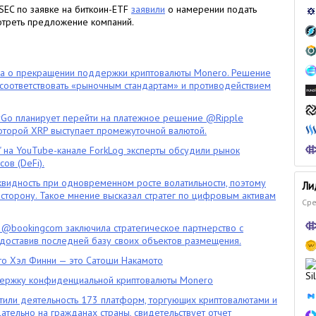
 SEC по заявке на биткоин-ETF
заявили
о намерении подать
треть предложение компаний.
ла о прекращении поддержки криптовалюты Monero. Решение
оответствовать «рыночным стандартам» и противодействием
o планирует перейти на платежное решение @Ripple
которой XRP выступает промежуточной валютой.
" на YouTube-канале ForkLog эксперты обсудили рынок
ов (DeFi).
квидность при одновременном росте волатильности, поэтому
Ли
сторону. Такое мнение высказал стратег по цифровым активам
Сре
 @bookingcom заключила стратегическое партнерство с
оставив последней базу своих объектов размещения.
что Хэл Финни — это Сатоши Накамото
ержку конфиденциальной криптовалюты Monero
тили деятельность 173 платформ, торгующих криптовалютами и
цательно на гражданах страны, свидетельствует отчет