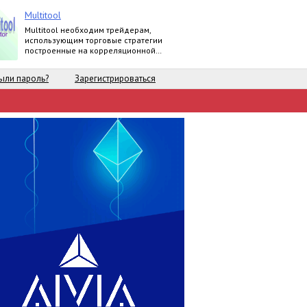
Multitool
Multitool необходим трейдерам,
использующим торговые стратегии
построенные на корреляционной
зависимости валютных пар.
ыли пароль?
Зарегистрироваться