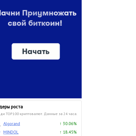
деры роста
ди TOP100 криптовалют. Данные за 24 часа.
Algorand
↑ 30.06%
MINDOL
↑ 18.45%