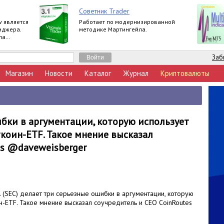
Советник Trader
v является
Работает по модернизированной
нджера.
методике Мартингейла.
ла
я при
Заб
Магазин
Новости
Каталог
Журнал
Криптовалюты
ибки в аргументации, которую использует
коин-ETF. Такое мнение высказал
es @daveweisberger
(SEC) делает три серьезные ошибки в аргументации, которую
ин-ETF. Такое мнение высказал соучредитель и CEO CoinRoutes