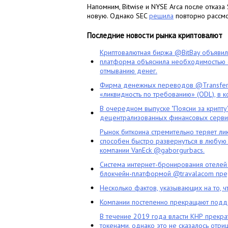
Напомним, Bitwise и NYSE Arca после отказа
новую. Однако SEC
решила
повторно рассмо
Последние новости рынка криптовалют
Криптовалютная биржа @BitBay объяви
платформа объяснила необходимостью с
отмыванию денег.
Фирма денежных переводов @TransferG
«ликвидность по требованию» (ODL), в 
В очередном выпуске "Поясни за крипту
децентрализованных финансовых сервис
Рынок биткоина стремительно теряет ли
способен быстро развернуться в любую 
компании VanEck @gaborgurbacs.
Система интернет-бронирования отелей
блокчейн-платформой @travalacom пред
Несколько фактов, указывающих на то, 
Компании постепенно прекращают подд
В течение 2019 года власти КНР прекра
токенами, однако это не сказалось отри