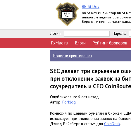
BB St Dev
BB St Dev Индикатор BB St De
аналогом индикатора Болли
Верхняя и нижная части кана
Боллинджера рассчитываютс
помощи iStd
Логин:
Пароль:
FxMag.ru
Блоги
Рейтинг брокеров
Новости криптовалют
SEC делает три серьезные ош
при отклонении заявок на бит
соучредитель и CEO CoinRout
Опубликовано: 6 лет назад
Автор:
Forklog
Комиссия по ценным бумагам и биржам США 
использует при отклонении заявок на битко
Дэвид Вайсберг в статье для
CoinDesk
.