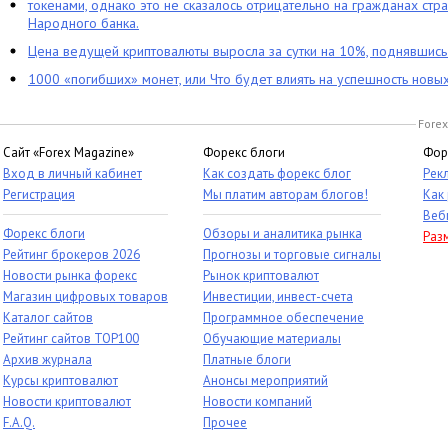
токенами, однако это не сказалось отрицательно на гражданах стра
Народного банка.
Цена ведущей криптовалюты выросла за сутки на 10%, поднявшис
1000 «погибших» монет, или Что будет влиять на успешность новы
Forex
Сайт «Forex Magazine»
Форекс блоги
Фор
Вход в личный кабинет
Как создать форекс блог
Рек
Регистрация
Мы платим авторам блогов!
Как
Веб
Форекс блоги
Обзоры и аналитика рынка
Раз
Рейтинг брокеров 2026
Прогнозы и торговые сигналы
Новости рынка форекс
Рынок криптовалют
Магазин цифровых товаров
Инвестиции, инвест-счета
Каталог сайтов
Программное обеспечение
Рейтинг сайтов TOP100
Обучающие материалы
Архив журнала
Платные блоги
Курсы криптовалют
Анонсы мероприятий
Новости криптовалют
Новости компаний
F.A.Q.
Прочее