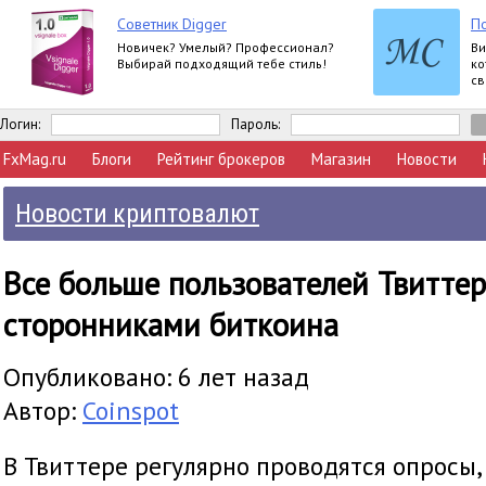
Советник Digger
П
Новичек? Умелый? Профессионал?
Ви
Выбирай подходящий тебе стиль!
ко
св
Логин:
Пароль:
FxMag.ru
Блоги
Рейтинг брокеров
Магазин
Новости
Новости криптовалют
Все больше пользователей Твиттер
сторонниками биткоина
Опубликовано: 6 лет назад
Автор:
Coinspot
В Твиттере регулярно проводятся опросы,