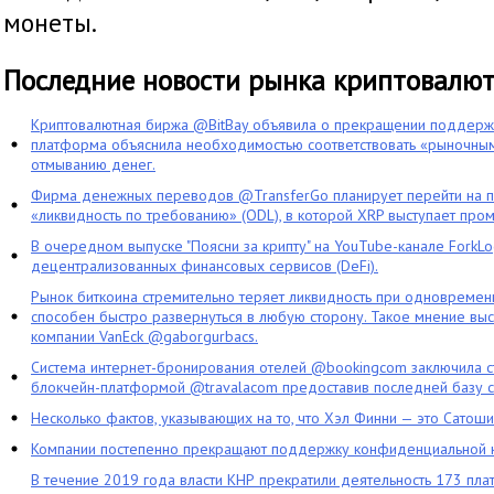
монеты.
Последние новости рынка криптовалю
Криптовалютная биржа @BitBay объявила о прекращении поддерж
платформа объяснила необходимостью соответствовать «рыночным
отмыванию денег.
Фирма денежных переводов @TransferGo планирует перейти на 
«ликвидность по требованию» (ODL), в которой XRP выступает про
В очередном выпуске "Поясни за крипту" на YouTube-канале ForkL
децентрализованных финансовых сервисов (DeFi).
Рынок биткоина стремительно теряет ликвидность при одновременн
способен быстро развернуться в любую сторону. Такое мнение выс
компании VanEck @gaborgurbacs.
Система интернет-бронирования отелей @bookingcom заключила ст
блокчейн-платформой @travalacom предоставив последней базу с
Несколько фактов, указывающих на то, что Хэл Финни — это Сатош
Компании постепенно прекращают поддержку конфиденциальной 
В течение 2019 года власти КНР прекратили деятельность 173 пл