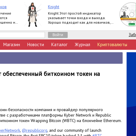
чков
Knight
учение
Knight Этот простой индикатор
ются
указывает точки входа и выхода.
ершенно не
Хорошо подходит как для новичков,
так и для профессионалов. Продукт
работает на
Заб
Магазин
Новости
Каталог
Журнал
Криптовалюты
ят обеспеченный биткоином токен на
коин-безопасности компания и провайдер популярного
тве с разработчиками платформы Kyber Network и Republic
иткоином токен Wrapping Bitcoin (WBTC) на блокчейне Ethereum.
erNetwork
,
@republicorg
, and our community of launch
pped Bitcoin, the first ERC20 token backed 1:1 with
#BTC
—