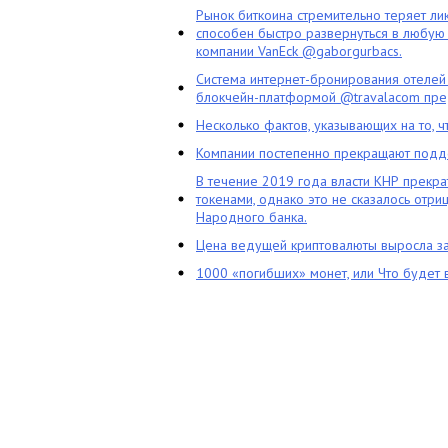
Рынок биткоина стремительно теряет ли
способен быстро развернуться в любую 
компании VanEck @gaborgurbacs.
Система интернет-бронирования отелей
блокчейн-платформой @travalacom пред
Несколько фактов, указывающих на то, 
Компании постепенно прекращают подд
В течение 2019 года власти КНР прекра
токенами, однако это не сказалось отри
Народного банка.
Цена ведущей криптовалюты выросла за
1000 «погибших» монет, или Что будет 