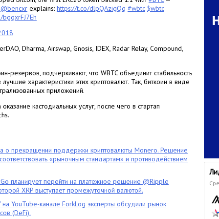
O
@bencxr
explains:
https://t.co/dlpQAzigQq
#wbtc
$wbtc
om/bgqxrFJ7Eh
 2018
AO, Dharma, Airswap, Gnosis, IDEX, Radar Relay, Compound,
коин-резервов, подчеркивают, что WBTC объединит стабильность
в лучшие характеристики этих криптовалют. Так, биткоин в виде
трализованных приложений.
оказание кастодиальных услуг, после чего в стартап
hs.
ла о прекращении поддержки криптовалюты Monero. Решение
оответствовать «рыночным стандартам» и противодействием
Ли
o планирует перейти на платежное решение @Ripple
Сре
которой XRP выступает промежуточной валютой.
" на YouTube-канале ForkLog эксперты обсудили рынок
ов (DeFi).