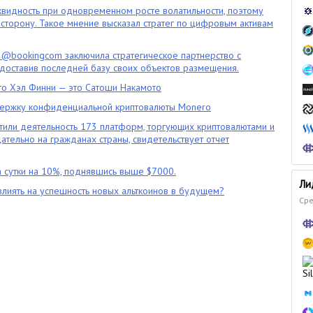
квидность при одновременном росте волатильности, поэтому
сторону. Такое мнение высказал стратег по цифровым активам
 @bookingcom заключила стратегическое партнерство с
оставив последней базу своих объектов размещения.
что Хэл Финни — это Сатоши Накамото
ержку конфиденциальной криптовалюты Monero
тили деятельность 173 платформ, торгующих криптовалютами и
цательно на гражданах страны, свидетельствует отчет
 сутки на 10%, поднявшись выше $7000.
Ли
влиять на успешность новых альткоинов в будущем?
Сре