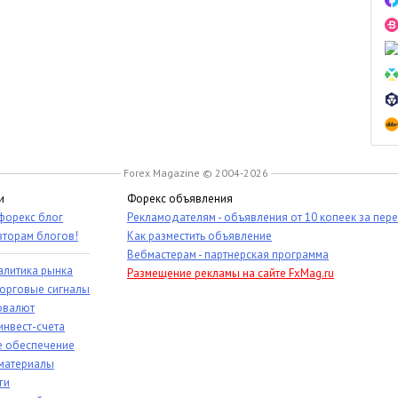
Forex Magazine © 2004-2026
и
Форекс объявления
 форекс блог
Рекламодателям - объявления от 10 копеек за пер
вторам блогов!
Как разместить объявление
Вебмастерам - партнерская программа
алитика рынка
Размещение рекламы на сайте FxMag.ru
торговые сигналы
овалют
инвест-счета
 обеспечение
материалы
ги