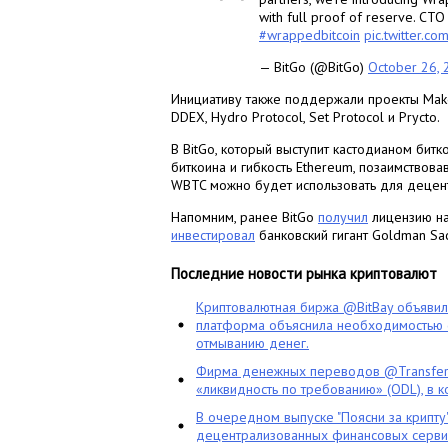
with full proof of reserve. CT
#wrappedbitcoin
pic.twitter.c
— BitGo (@BitGo)
October 26,
Инициативу также поддержали проекты MakerD
DDEX, Hydro Protocol, Set Protocol и Prycto.
В BitGo, который выступит кастодианом бит
биткоина и гибкость Ethereum, позаимствова
WBTC можно будет использовать для децен
Напомним, ранее BitGo
получил
лицензию на 
инвестировал
банковский гигант Goldman Sac
Последние новости рынка криптовалют
Криптовалютная биржа @BitBay объяви
платформа объяснила необходимостью с
отмыванию денег.
Фирма денежных переводов @TransferG
«ликвидность по требованию» (ODL), в 
В очередном выпуске "Поясни за крипту
децентрализованных финансовых сервис