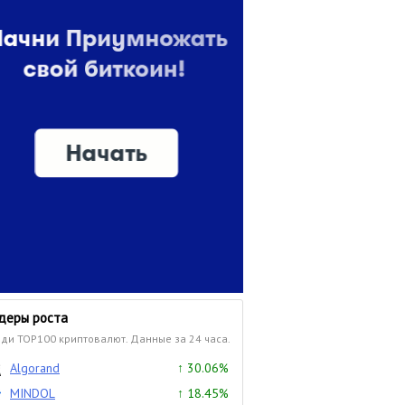
деры роста
ди TOP100 криптовалют. Данные за 24 часа.
Algorand
↑ 30.06%
MINDOL
↑ 18.45%