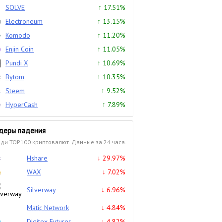
SOLVE
↑ 17.51%
Electroneum
↑ 13.15%
Komodo
↑ 11.20%
Enjin Coin
↑ 11.05%
Pundi X
↑ 10.69%
Bytom
↑ 10.35%
Steem
↑ 9.52%
HyperCash
↑ 7.89%
деры падения
ди TOP100 криптовалют. Данные за 24 часа.
Hshare
↓ 29.97%
WAX
↓ 7.02%
Silverway
↓ 6.96%
Matic Network
↓ 4.84%
Digitex Futures
↓ 4.82%