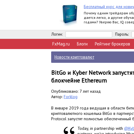
Бесплатный курс для нови
Почему одним трейдерам об
дается легко, а другие обуча
годами? Уверяю Вас, IQ сов
влияет на это.
Логин:
Пароль:
FxMag.ru
Блоги
Рейтинг брокеров
Новости криптовалют
BitGo и Kyber Network запуст
блокчейне Ethereum
Опубликовано: 7 лет назад
Автор:
Forklog
В январе 2019 года ведущая в области бит
криптовалютного кошелька BitGo в партнерс
Protocol запустят полностью обеспеченный б
Today, in partnership with
@Kyb
partners, we’re introducing Wra