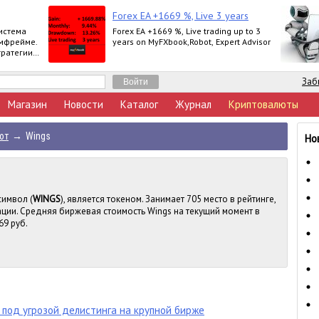
Forex EA +1669 %, Live 3 years
истема
Forex EA +1669 %, Live trading up to 3
ймфрейме.
years on MyFXbook,Robot, Expert Advisor
тратегии
Заб
Магазин
Новости
Каталог
Журнал
Криптовалюты
ют
→
Wings
Но
символ (
WINGS
), является токеном. Занимает 705 место в рейтинге,
ции. Средняя биржевая стоимость Wings на текущий момент в
69 руб.
 под угрозой делистинга на крупной бирже