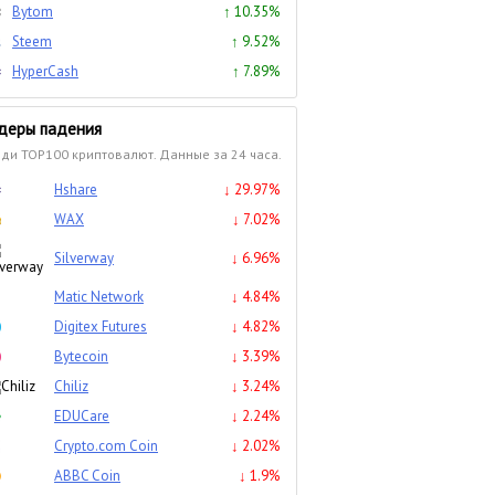
Bytom
↑ 10.35%
Steem
↑ 9.52%
HyperCash
↑ 7.89%
деры падения
ди TOP100 криптовалют. Данные за 24 часа.
Hshare
↓ 29.97%
WAX
↓ 7.02%
Silverway
↓ 6.96%
Matic Network
↓ 4.84%
Digitex Futures
↓ 4.82%
Bytecoin
↓ 3.39%
Chiliz
↓ 3.24%
EDUCare
↓ 2.24%
Crypto.com Coin
↓ 2.02%
ABBC Coin
↓ 1.9%