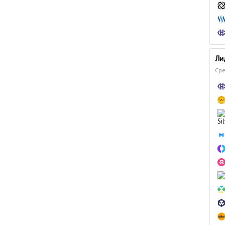
Ли
Сре