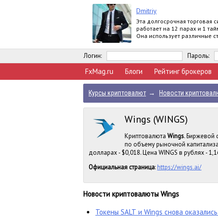
Dmitriy
Эта долгосрочная торговая с
работает на 12 парах и 1 та
Она использует различные с
по тренду.
Логин:
Пароль:
FxMag.ru
Блоги
Рейтинг брокеров
Курсы криптовалют
→
Новости криптовал
Wings (WINGS)
Криптовалюта
Wings
. Биржевой 
по объему рыночной капитализа
долларах - $0,018. Цена WINGS в рублях - 1,1
Официальная страница
:
https://wings.ai/
Новости криптовалюты Wings
Токены SALT и Wings снова оказались