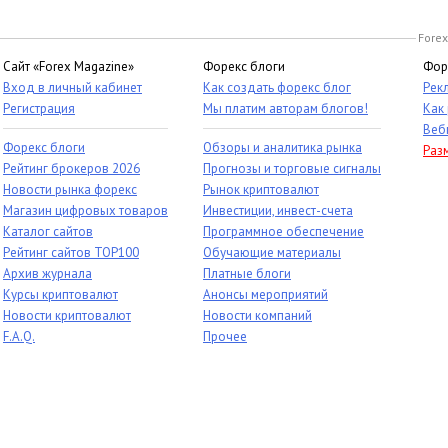
Forex
Сайт «Forex Magazine»
Форекс блоги
Фор
Вход в личный кабинет
Как создать форекс блог
Рек
Регистрация
Мы платим авторам блогов!
Как
Веб
Форекс блоги
Обзоры и аналитика рынка
Раз
Рейтинг брокеров 2026
Прогнозы и торговые сигналы
Новости рынка форекс
Рынок криптовалют
Магазин цифровых товаров
Инвестиции, инвест-счета
Каталог сайтов
Программное обеспечение
Рейтинг сайтов TOP100
Обучающие материалы
Архив журнала
Платные блоги
Курсы криптовалют
Анонсы мероприятий
Новости криптовалют
Новости компаний
F.A.Q.
Прочее