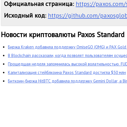
Официальная страница
:
https://paxos.com
Исходный код
:
https://github.com/paxosglob
Новости криптовалюты Paxos Standard
Биржа Kraken добавила поддержку OmiseGO (OMG) и PAX Gold 
В Blockchain рассказали, когда позволят пользователям осущ
криптовалютами и стейблкоином PAX непосредственно в моби
Прошедшая неделя запомнилась высокой волатильностью. FUD 
отличные возможности для заработка на разнице между курса
Капитализация стейблкоина Paxos Standard достигла $50 млн
«умный» коммерциал практически полностью вышел из рынка.
Биткоин-биржа HitBTC добавила поддержку Gemini Dollar, а B