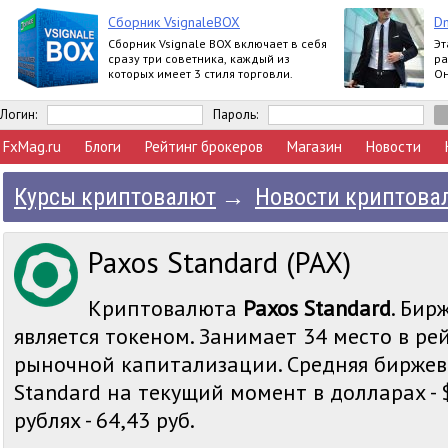
Сборник VsignaleBOX
Dm
Сборник Vsignale BOX включает в себя
Эт
сразу три советника, каждый из
ра
которых имеет 3 стиля торговли.
Он
по
Логин:
Пароль:
FxMag.ru
Блоги
Рейтинг брокеров
Магазин
Новости
Курсы криптовалют
→
Новости криптова
Paxos Standard (PAX)
Криптовалюта
Paxos Standard
. Бир
является токеном. Занимает 34 место в ре
рыночной капитализации. Средняя биржев
Standard на текущий момент в долларах - $
рублях - 64,43 руб.