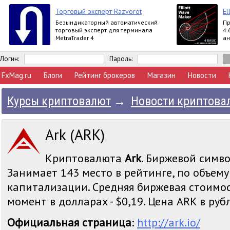
Торговый эксперт Razvorot
El
Безындикаторный автоматический
Пр
торговый эксперт для терминала
4.
MetraTrader 4
ан
вы
Ex
Логин:
Пароль:
FxMag.ru
Блоги
Рейтинг брокеров
Магазин
Новости
Курсы криптовалют
→
Новости криптова
Ark (ARK)
Криптовалюта
Ark
. Биржевой симво
Занимает 143 место в рейтинге, по объем
капитализации. Средняя биржевая стоимос
момент в долларах - $0,19. Цена ARK в рубля
Официальная страница
:
http://ark.io/