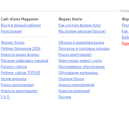
Forex
Сайт «Forex Magazine»
Форекс блоги
Фор
Вход в личный кабинет
Как создать форекс блог
Рек
Регистрация
Мы платим авторам блогов!
Как
Веб
Форекс блоги
Обзоры и аналитика рынка
Раз
Рейтинг брокеров 2026
Прогнозы и торговые сигналы
Новости рынка форекс
Рынок криптовалют
Магазин цифровых товаров
Инвестиции, инвест-счета
Каталог сайтов
Программное обеспечение
Рейтинг сайтов TOP100
Обучающие материалы
Архив журнала
Платные блоги
Курсы криптовалют
Анонсы мероприятий
Новости криптовалют
Новости компаний
F.A.Q.
Прочее