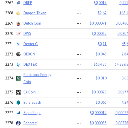
2267
DREP
---
$0,0017
0,111
2268
Dragon Token
---
$2,62
168,1
2269
Dutch Coin
---
$0,000071
0,00450
2270
DWS
---
$0,00032
0,0204
2271
Dexter G
---
$0,71
45,
2272
DEXON
---
$0,045
2,8
2273
DEXTER
---
$534,25
34 229,5
Electronic Energy
2274
---
$0,010
0,6
Coin
2275
EA Coin
---
$0,00028
0,0177
2276
Etherecash
---
$0,065
4,2
2277
SuperEdge
---
$0,000012
0,00077
2278
Endorsit
---
$0,000053
0,00338