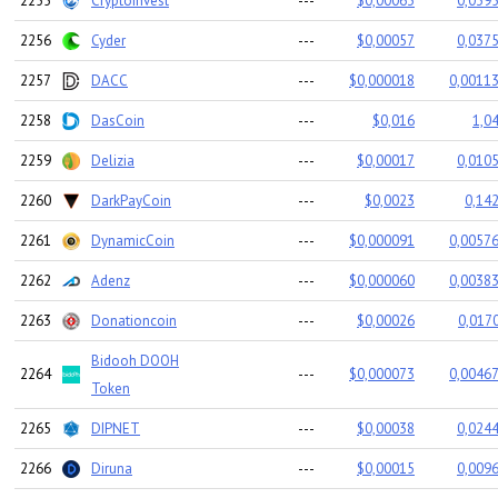
2255
Cryptoinvest
---
$0,00063
0,0395
2256
Cyder
---
$0,00057
0,0375
2257
DACC
---
$0,000018
0,00113
2258
DasCoin
---
$0,016
1,0
2259
Delizia
---
$0,00017
0,0105
2260
DarkPayCoin
---
$0,0023
0,142
2261
DynamicCoin
---
$0,000091
0,00576
2262
Adenz
---
$0,000060
0,00383
2263
Donationcoin
---
$0,00026
0,0170
Bidooh DOOH
2264
---
$0,000073
0,00467
Token
2265
DIPNET
---
$0,00038
0,0244
2266
Diruna
---
$0,00015
0,0096