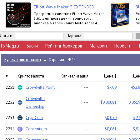
Elliott Wave Maker 5 EXTENDED
Bl
Программа-советник Elliott Wave Maker
Эф
5.61 для проведения волнового
зо
анализа в терминалах MetaTrader 4
пе
выпускается в версиях Demo, Basic,
по
Extended
ht
Логин:
Пароль:
FxMag.ru
Блоги
Рейтинг брокеров
Магазин
Новости
Курсы криптовалют
→
Страница №46
#
Криптовалюта
Капитализация
Цена $
Цен
2251
Crowdvilla Point
---
$7,09
452,8
Crowdvilla
2252
---
$0,00081
0,0519
Ownership
2253
CryptCoin
---
$0,050
3,2
2254
Consentium
---
$0,061
3,9