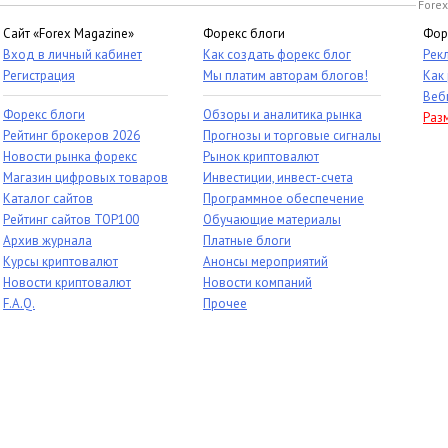
Forex
Сайт «Forex Magazine»
Форекс блоги
Фор
Вход в личный кабинет
Как создать форекс блог
Рек
Регистрация
Мы платим авторам блогов!
Как
Веб
Форекс блоги
Обзоры и аналитика рынка
Раз
Рейтинг брокеров 2026
Прогнозы и торговые сигналы
Новости рынка форекс
Рынок криптовалют
Магазин цифровых товаров
Инвестиции, инвест-счета
Каталог сайтов
Программное обеспечение
Рейтинг сайтов TOP100
Обучающие материалы
Архив журнала
Платные блоги
Курсы криптовалют
Анонсы мероприятий
Новости криптовалют
Новости компаний
F.A.Q.
Прочее