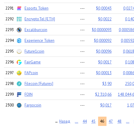
2291
Esports Token
---
$0,00043
0,0274
2292
EncryptoTel [ETH]
---
$0,0022
0,140
2293
Excaliburcoin
---
$0,0000093
0,000586
2294
Experience Token
---
$0,000092
0,00592
2295
Future1coin
---
$0,00096
0,0618
2296
FairGame
---
$0,0017
0,108
2297
FAPcoin
---
$0,00013
0,0086
2298
Filecoin [Futures]
---
$3,90
250,0
2299
FOIN
---
$2 310,66
148 044,6
2300
Fargocoin
---
$0,017
1,0
Назад
...
44
45
46
47
48
...
←