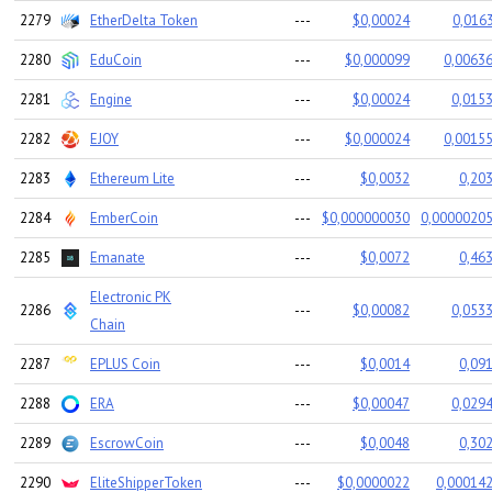
2279
EtherDelta Token
---
$0,00024
0,0163
2280
EduCoin
---
$0,000099
0,00636
2281
Engine
---
$0,00024
0,0153
2282
EJOY
---
$0,000024
0,00155
2283
Ethereum Lite
---
$0,0032
0,203
2284
EmberCoin
---
$0,000000030
0,00000205
2285
Emanate
---
$0,0072
0,463
Electronic PK
2286
---
$0,00082
0,0533
Chain
2287
EPLUS Coin
---
$0,0014
0,091
2288
ERA
---
$0,00047
0,0294
2289
EscrowCoin
---
$0,0048
0,302
2290
EliteShipperToken
---
$0,0000022
0,000142