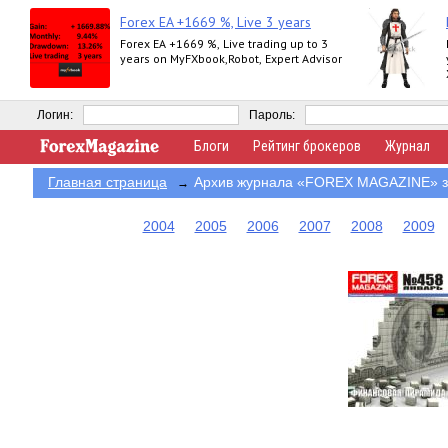
Forex EA +1669 %, Live 3 years
Forex EA +1669 %, Live trading up to 3
years on MyFXbook,Robot, Expert Advisor
Логин:
Пароль:
Блоги
Рейтинг брокеров
Журнал
Главная страница
Архив журнала «FOREX MAGAZINE» за
→
2004
2005
2006
2007
2008
2009