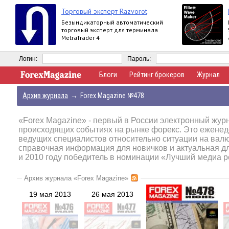
Торговый эксперт Razvorot
Безындикаторный автоматический
торговый эксперт для терминала
MetraTrader 4
Логин:
Пароль:
Блоги
Рейтинг брокеров
Журнал
Архив журнала
→
Forex Magazine №478
«Forex Magazine»
- первый в России электронный журн
происходящих событиях на рынке форекс. Это еженед
ведущих специалистов относительно ситуации на вал
справочная информация для новичков и актуальная д
и 2010 году победитель в номинации «Лучший медиа р
Архив журнала «Forex Magazine»
19 мая 2013
26 мая 2013