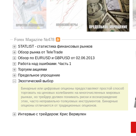
Forex Magazine №478
STATLIST - статистика финансовых рынков
Обзор рынка от TeleTrade
Обзор по EURUSD и GBPUSD от 02.06.2013
Работа над ошибками. Часть 1
Торгуем акциями
Предельное упрощение
Экзотический выбор
Бинарные или цифровые опционы предоставляют простой способ
торговать на ценовых колебаниях на многочисленных мировых
рынках, но трейдер должен понимать риски и вознаграждение
этих, часто неправильно-толкуемых инструментов. Бинарные
опционы отличаются от традиционных опционов.
Интервью с трейдером: Крис Вермулен