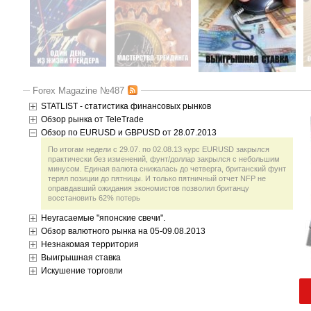
Forex Magazine №487
STATLIST - статистика финансовых рынков
Обзор рынка от TeleTrade
Обзор по EURUSD и GBPUSD от 28.07.2013
По итогам недели с 29.07. по 02.08.13 курс EURUSD закрылся
практически без изменений, фунт/доллар закрылся с небольшим
минусом. Единая валюта снижалась до четверга, британский фунт
терял позиции до пятницы. И только пятничный отчет NFP не
оправдавший ожидания экономистов позволил британцу
восстановить 62% потерь
Неугасаемые "японские свечи".
Обзор валютного рынка на 05-09.08.2013
Незнакомая территория
Выигрышная ставка
Искушение торговли