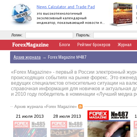
News Calculator and Trade Pad
это высокотехнологичный
эксклюзивный календарный
индикатор, показывающий новости по
многим валютам, и универсальная
многопрофильная торговая панель.
Логин:
Пароль:
Блоги
Рейтинг брокеров
Журнал
Архив журнала
→
Forex Magazine №487
«Forex Magazine»
- первый в России электронный журн
происходящих событиях на рынке форекс. Это еженед
ведущих специалистов относительно ситуации на вал
справочная информация для новичков и актуальная д
и 2010 году победитель в номинации «Лучший медиа р
Архив журнала «Forex Magazine»
21 июля 2013
28 июля 2013
1