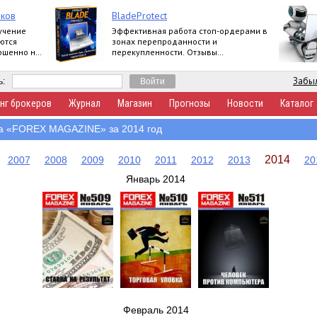
чков
BladeProtect
учение
Эффективная работа стоп-ордерами в
ются
зонах перепроданности и
ершенно не
перекупленности. Отзывы
пользователей:
https://www.mql5.com/ru/market/product/8739#
Забыл
ь:
нг брокеров
Журнал
Магазин
Прогнозы
Новости
Каталог
а «FOREX MAGAZINE» за 2014 год
2014
2007
2008
2009
2010
2011
2012
2013
20
Январь 2014
Февраль 2014