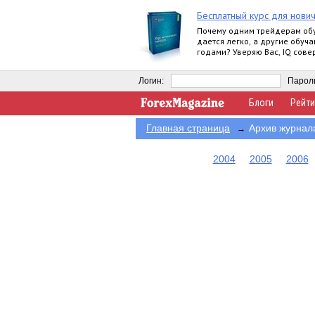
Бесплатный курс для нови
Почему одним трейдерам об
дается легко, а другие обуча
годами? Уверяю Вас, IQ сов
влияет на это.
Логин:
Парол
Блоги
Рейти
Главная страница
Архив журнал
→
2004
2005
2006