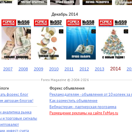
Декабрь 2014
2014
2007
2008
2009
2010
2011
2012
2013
20
Forex Magazine © 2004-2026
блоги
Форекс объявления
ать форекс блог
Рекламодателям - объявления от 10 копеек за
им авторам блогов!
Как разместить объявление
Вебмастерам - партнерская программа
и аналитика рынка
Размещение рекламы на сайте FxMag.ru
ы и торговые сигналы
риптовалют
ии, инвест-счета