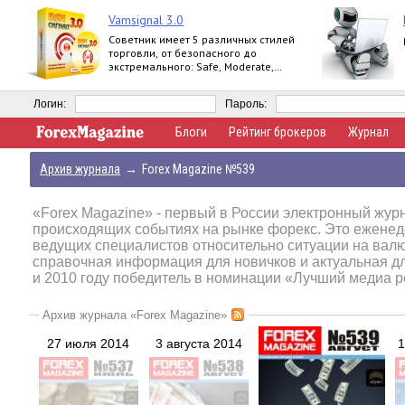
Vamsignal 3.0
Советник имеет 5 различных стилей
торговли, от безопасного до
экстремального: Safe, Moderate,
Normal, Agressive, Extreme.
Логин:
Пароль:
Блоги
Рейтинг брокеров
Журнал
Архив журнала
→
Forex Magazine №539
«Forex Magazine»
- первый в России электронный журн
происходящих событиях на рынке форекс. Это еженед
ведущих специалистов относительно ситуации на вал
справочная информация для новичков и актуальная д
и 2010 году победитель в номинации «Лучший медиа р
Архив журнала «Forex Magazine»
27 июля 2014
3 августа 2014
1