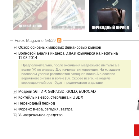
Forex Magazine №539
Обзор основных мировых финансовых рынков
Волновой анализ индекса DJIA и фьючерса на нефть на
11.08.2014
Предположительно, после окончания медвежьего импульса в
волне (А) по индексу Доу начинается коррекция. На младшем
волновом уровне развивается заходная волна А в составе
вероятного зигзага в волне (В). Скорее всего, на неделе
коррекционный рост будет продолжаться и дальше
Модели ЭЛГИР: GBP/USD, GOLD, EUR/CAD
Коктейль из евро, стерлинга и USDX
Переходный период
Форекс: вчера, сегодня, завтра
Универсальное средство