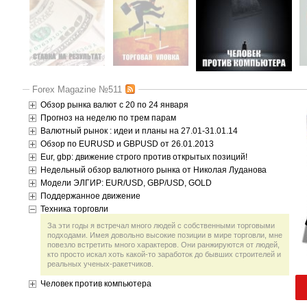
Forex Magazine №511
Обзор рынка валют с 20 по 24 января
Прогноз на неделю по трем парам
Валютный рынок : идеи и планы на 27.01-31.01.14
Обзор по EURUSD и GBPUSD от 26.01.2013
Eur, gbp: движение строго против открытых позиций!
Недельный обзор валютного рынка от Николая Луданова
Модели ЭЛГИР: EUR/USD, GBP/USD, GOLD
Поддержанное движение
Техника торговли
За эти годы я встречал много людей с собственными торговыми
подходами. Имея довольно высокие позиции в мире торговли, мне
повезло встретить много характеров. Они ранжируются от людей,
кто просто искал хоть какой-то заработок до бывших строителей и
реальных ученых-ракетчиков.
Человек против компьютера