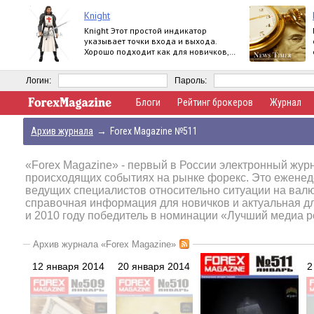
Knight
Knight Этот простой индикатор
указывает точки входа и выхода.
Хорошо подходит как для новичков,
так и для профессионалов. Продукт
работает на
Логин:
Пароль:
Блоги
Рейтинг брокеров
Журнал
Архив журнала
→
Forex Magazine №511
«Forex Magazine»
- первый в России электронный журн
происходящих событиях на рынке форекс. Это еженед
ведущих специалистов относительно ситуации на вал
справочная информация для новичков и актуальная д
и 2010 году победитель в номинации «Лучший медиа р
Архив журнала «Forex Magazine»
12 января 2014
20 января 2014
2