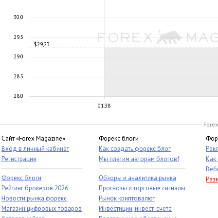
30.0
29.5
$29,23
29.0
28.5
28.0
01:38
Forex
Сайт «Forex Magazine»
Форекс блоги
Фор
Вход в личный кабинет
Как создать форекс блог
Рек
Регистрация
Мы платим авторам блогов!
Как
Веб
Форекс блоги
Обзоры и аналитика рынка
Раз
Рейтинг брокеров 2026
Прогнозы и торговые сигналы
Новости рынка форекс
Рынок криптовалют
Магазин цифровых товаров
Инвестиции, инвест-счета