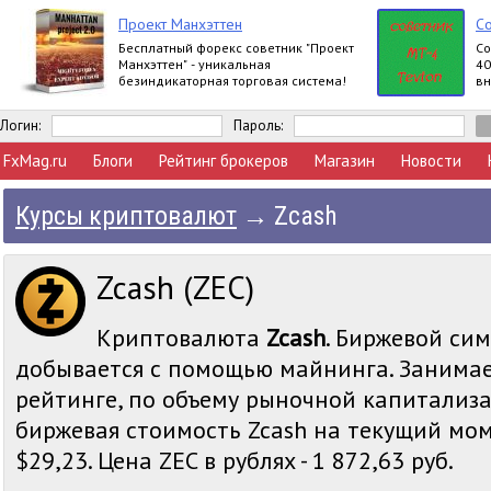
Проект Манхэттен
Со
Бесплатный форекс советник "Проект
Cо
Манхэттен" - уникальная
40
безиндикаторная торговая система!
вн
Логин:
Пароль:
FxMag.ru
Блоги
Рейтинг брокеров
Магазин
Новости
Курсы криптовалют
→
Zcash
Zcash (ZEC)
Криптовалюта
Zcash
. Биржевой сим
добывается с помощью майнинга. Занимае
рейтинге, по объему рыночной капитализа
биржевая стоимость Zcash на текущий мом
$29,23. Цена ZEC в рублях - 1 872,63 руб.