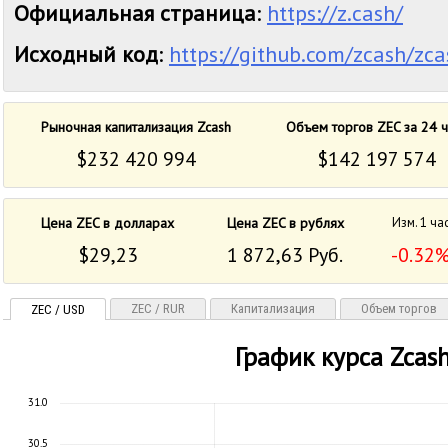
Официальная страница
:
https://z.cash/
Исходный код
:
https://github.com/zcash/zca
Рыночная капитализация Zcash
Объем торгов ZEC за 24 ч
$232 420 994
$142 197 574
Цена ZEC в долларах
Цена ZEC в рублях
Изм. 1 ча
$29,23
1 872,63 Руб.
-0.32
ZEC / RUR
Капитализация
Объем торгов
ZEC / USD
График курса Zcas
31.0
30.5