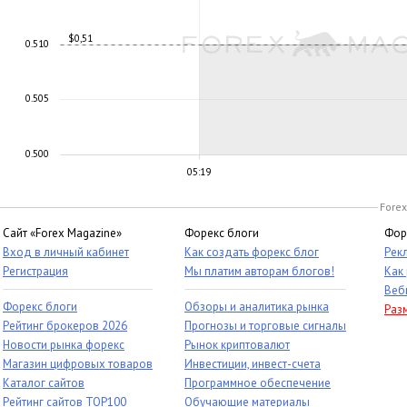
$0,51
0.510
0.505
0.500
05:19
Forex
Сайт «Forex Magazine»
Форекс блоги
Фор
Вход в личный кабинет
Как создать форекс блог
Рек
Регистрация
Мы платим авторам блогов!
Как
Веб
Форекс блоги
Обзоры и аналитика рынка
Раз
Рейтинг брокеров 2026
Прогнозы и торговые сигналы
Новости рынка форекс
Рынок криптовалют
Магазин цифровых товаров
Инвестиции, инвест-счета
Каталог сайтов
Программное обеспечение
Рейтинг сайтов TOP100
Обучающие материалы