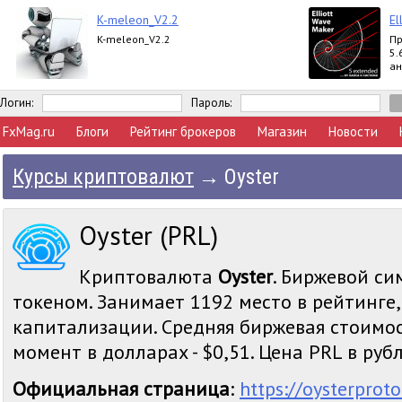
K-meleon_V2.2
El
K-meleon_V2.2
Пр
5.
ан
вы
Ex
Логин:
Пароль:
FxMag.ru
Блоги
Рейтинг брокеров
Магазин
Новости
Курсы криптовалют
→
Oyster
Oyster (PRL)
Криптовалюта
Oyster
. Биржевой си
токеном. Занимает 1192 место в рейтинге
капитализации. Средняя биржевая стоимос
момент в долларах - $0,51. Цена PRL в рубля
Официальная страница
:
https://oysterprot