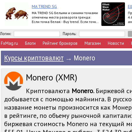
MA TREND SG
El
MA TREND SG Белыми и синими точками
Пр
отмечены места разворота тренда:
4.
Если точка белая - Buy trend. Если точка
ан
синяя - Sell trend. Moving ave
вы
Ex
Логин:
Пароль:
FxMag.ru
Блоги
Рейтинг брокеров
Магазин
Новости
Курсы криптовалют
→
Monero
Monero (XMR)
Криптовалюта
Monero
. Биржевой с
добывается с помощью майнинга. В русск
название монеты произносится как Монер
в рейтинге, по объему рыночной капитали
биржевая стоимость Monero на текущий мо