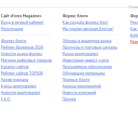
Forex
Сайт «Forex Magazine»
Форекс блоги
Фор
Вход в личный кабинет
Как создать форекс блог
Рек
Регистрация
Мы платим авторам блогов!
Как
Веб
Форекс блоги
Обзоры и аналитика рынка
Раз
Рейтинг брокеров 2026
Прогнозы и торговые сигналы
Новости рынка форекс
Рынок криптовалют
Магазин цифровых товаров
Инвестиции, инвест-счета
Каталог сайтов
Программное обеспечение
Рейтинг сайтов TOP100
Обучающие материалы
Архив журнала
Платные блоги
Курсы криптовалют
Анонсы мероприятий
Новости криптовалют
Новости компаний
F.A.Q.
Прочее