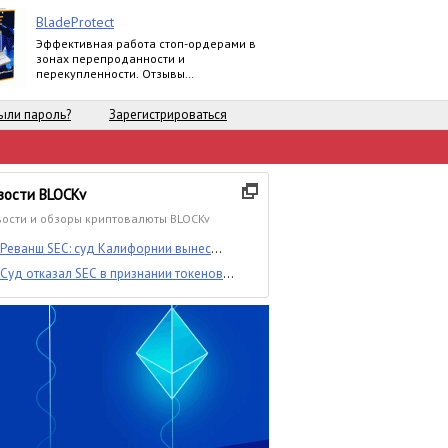
BladeProtect
Эффективная работа стоп-ордерами в
зонах перепроданности и
перекупленности. Отзывы
пользователей:
https://www.mql5.com/ru/market/product/8739#
ыли пароль?
Зарегистрироваться
вости BLOCKv
ости и обзоры криптовалюты BLOCKv
Реванш SEC: суд Калифорнии вынес
временный запрет против ICO-стартапа
Суд отказал SEC в признании токенов
Blockvest
Blockvest ценными бумагами