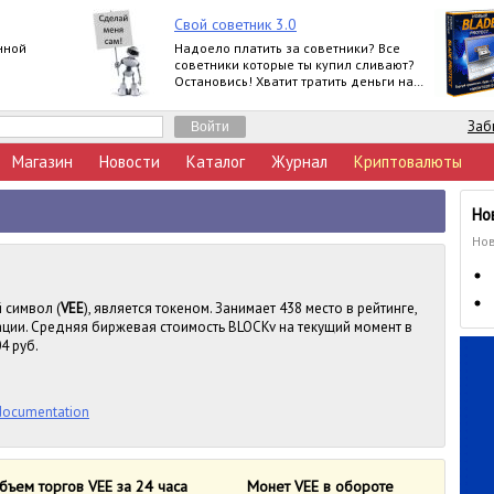
Свой советник 3.0
нной
Надоело платить за советники? Все
советники которые ты купил сливают?
Остановись! Хватит тратить деньги на
ерунду! Создай сам свой советник!
Заб
Магазин
Новости
Каталог
Журнал
Криптовалюты
Но
Нов
й символ (
VEE
), является токеном. Занимает 438 место в рейтинге,
ции. Средняя биржевая стоимость BLOCKv на текущий момент в
4 руб.
/documentation
бъем торгов VEE за 24 часа
Монет VEE в обороте