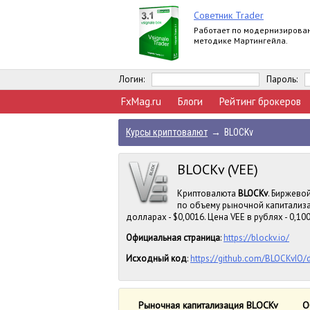
Советник Trader
Работает по модернизирова
методике Мартингейла.
Логин:
Пароль:
FxMag.ru
Блоги
Рейтинг брокеров
Курсы криптовалют
→
BLOCKv
BLOCKv (VEE)
Криптовалюта
BLOCKv
. Биржево
по объему рыночной капитализа
долларах - $0,0016. Цена VEE в рублях - 0,100
Официальная страница
:
https://blockv.io/
Исходный код
:
https://github.com/BLOCKvIO
Рыночная капитализация BLOCKv
О