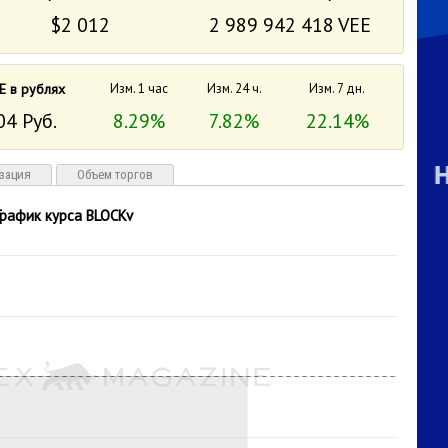
$2 012
2 989 942 418 VEE
E в рублях
Изм. 1 час
Изм. 24 ч.
Изм. 7 дн.
04 Руб.
8.29%
7.82%
22.14%
зация
Объем торгов
График курса BLOCKv