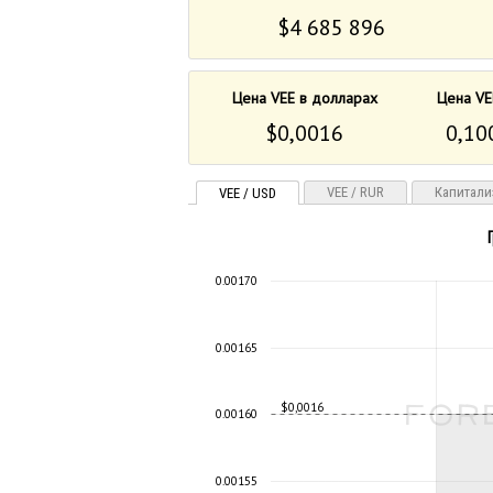
$4 685 896
Цена VEE в долларах
Цена VE
$0,0016
0,10
VEE / RUR
Капитали
VEE / USD
0.00170
0.00165
$0,0016
0.00160
0.00155