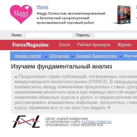
Maggi
Maggi Полностью автоматизированный
и безопасный среднесрочный
мультивалютной торговый робот.
Логин:
Пароль:
Блоги
Рейтинг брокеров
Журнал
Архив статей
Обучение
Андрей Хамидуллин
Изуча
→
→
→
Изучаем фундаментальный анализ
Продолжаем серию публикаций, посвященных изучени
международного валютного рынка (FOREX). В предыдущ
взаимосвязь между изменением процентных ставок цент
изменениями валютного курса при помощи простой моде
изменения обменных курсов в долго- и среднесрочном п
рассматривать взаимосвязь инфляции, процентных ставо
курса, применяя все ту же простую модель
АВТОР:
АНДРЕЙ ХАМИДУЛЛИН
ПО МАТЕРИАЛАМ САЙТА:
FXTRADE.TOMSK.RU
ОПУБЛИКОВАНО:
FOREX MAGAZINE №34