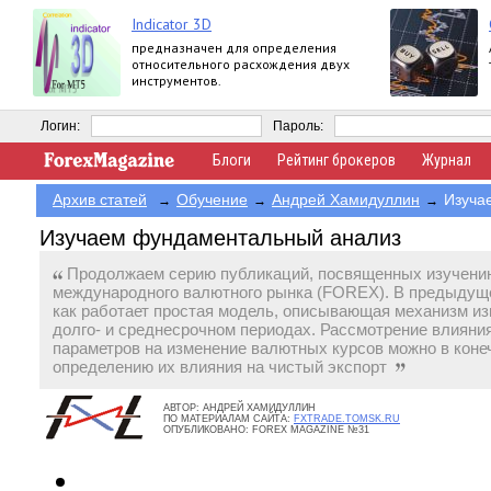
Indicator 3D
предназначен для определения
относительного расхождения двух
инструментов.
Логин:
Пароль:
Блоги
Рейтинг брокеров
Журнал
Архив статей
Обучение
Андрей Хамидуллин
Изуча
→
→
→
Изучаем фундаментальный анализ
Продолжаем серию публикаций, посвященных изучени
международного валютного рынка (FOREX). В предыдущ
как работает простая модель, описывающая механизм и
долго- и среднесрочном периодах. Рассмотрение влияни
параметров на изменение валютных курсов можно в конеч
определению их влияния на чистый экспорт
АВТОР:
АНДРЕЙ ХАМИДУЛЛИН
ПО МАТЕРИАЛАМ САЙТА:
FXTRADE.TOMSK.RU
ОПУБЛИКОВАНО:
FOREX MAGAZINE №31