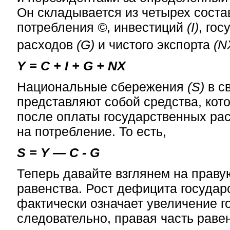
Он складывается из четырех сост
потребления
©
, инвестиций
(I)
, го
расходов
(G)
и чистого экспорта
(N
Y = C + I + G + NX
Национальные сбережения
(S)
в с
представляют собой средства, кот
после оплаты государственных рас
на потребление. То есть,
S = Y — C - G
Теперь давайте взглянем на праву
равенства. Рост дефицита государ
фактически означает увеличение 
следовательно, правая часть раве