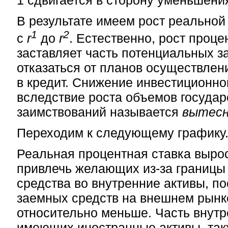
В результате имеем рост реальной
1
2
с
r
до
r
. Естественно, рост проце
заставляет часть потенциальных 
отказаться от планов осуществлен
в кредит. Снижение инвестиционно
вследствие роста объемов госуда
заимствований называется
вытес
Переходим к следующему графику
Реальная процентная ставка выро
привлечь желающих
из-за границы
средства во внутренние активы, по
заемных средств на внешнем рынк
относительно меньше. Часть внутр
имеющих иностранные активы, так