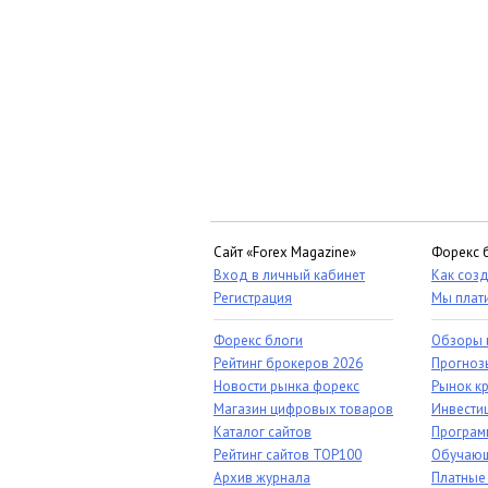
Сайт «Forex Magazine»
Форекс 
Вход в личный кабинет
Как созд
Регистрация
Мы плат
Форекс блоги
Обзоры 
Рейтинг брокеров 2026
Прогноз
Новости рынка форекс
Рынок к
Магазин цифровых товаров
Инвестиц
Каталог сайтов
Програм
Рейтинг сайтов TOP100
Обучающ
Архив журнала
Платные