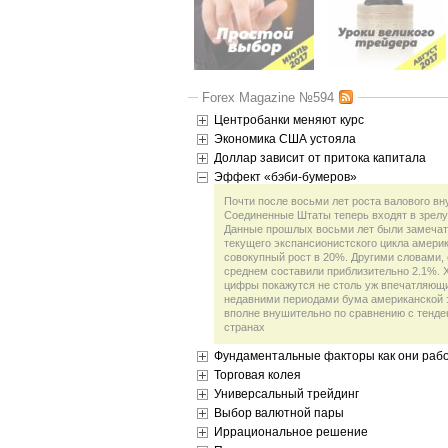
Forex Magazine №594
Центробанки меняют курс
Экономика США устояла
Доллар зависит от притока капитала
Эффект «бэби-бумеров»
Почти после восьми лет роста валового вн
Соединенные Штаты теперь входят в зрелу
Данные прошлых восьми лет были замечат
текущего экспансионистского цикла амери
совокупный рост в 20%. Другими словами,
среднем составили приблизительно 2.1%. Х
цифры покажутся не столь уж впечатляющ
недавними периодами бума американской э
вполне внушительно по сравнению с тенде
странах
Фундаментальные факторы как они раб
Торговая колея
Универсальный трейдинг
Выбор валютной пары
Иррациональное решение