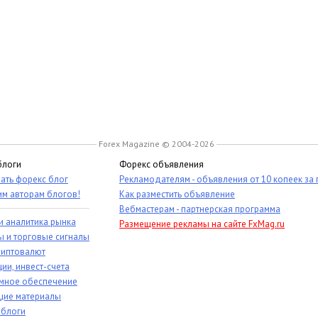
Forex Magazine © 2004-2026
блоги
Форекс объявления
ать форекс блог
Рекламодателям - объявления от 10 копеек за
им авторам блогов!
Как разместить объявление
Вебмастерам - партнерская программа
и аналитика рынка
Размещение рекламы на сайте FxMag.ru
ы и торговые сигналы
риптовалют
ии, инвест-счета
мное обеспечение
ие материалы
 блоги