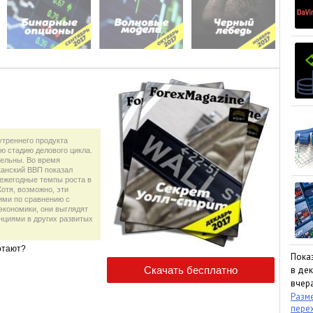
утреннего продукта
ю стадию делового цикла.
ельны. Во время
канский ВВП показал
 ежегодные темпы роста в
отя, возможно, эти
ими по сравнению с
кономики, они выглядят
нциями в других развитых
отают?
Пока
в дек
вчера
Разме
пере