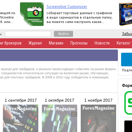
Screenshot Customizer
ающей по
собирает торговые данные с графиков
!Успейте
в виде скриншотов в отдельную папку,
б. или
вы можете сами настроить какая
ртнерской
информация о счете будет
отображаться
Забыл
ь:
нг брокеров
Журнал
Магазин
Прогнозы
Новости
Каталог
 журнал для трейдеров, о реально происходящих событиях на рынке форекс.
Подпи
 специалистов относительно ситуации на валютном рынке, обучающая,
я для опытных трейдеров. В 2008 и 2010 году победитель в номинации
Форе
1 сентября 2017
1 октября 2017
1 ноября 2017