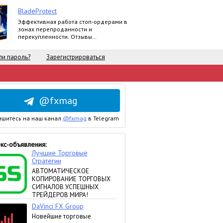
BladeProtect
Эффективная работа стоп-ордерами в
зонах перепроданности и
перекупленности. Отзывы
пользователей:
https://www.mql5.com/ru/market/product/8739#
и пароль?
Зарегистрироваться
@fxmag
шитесь на наш канал
@fxmag
в Telegram
кс-объявления: