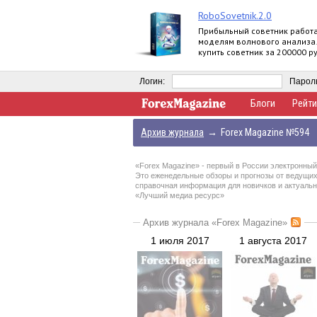
RoboSovetnik.2.0
Прибыльный советник работ
моделям волнового анализа
купить советник за 200000 ру
заработать 30000 руб. на па
программе
Логин:
Парол
Блоги
Рейти
Архив журнала
→
Forex Magazine №594
«Forex Magazine»
- первый в России электронный
Это еженедельные обзоры и прогнозы от ведущих
справочная информация для новичков и актуальна
«Лучший медиа ресурс»
Архив журнала «Forex Magazine»
1 июля 2017
1 августа 2017