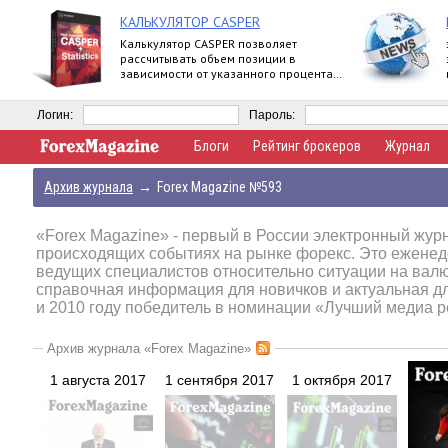
КАЛЬКУЛЯТОР CASPER
Калькулятор CASPER позволяет
рассчитывать объем позиции в
зависимости от указанного процента
риска и уровня стоп-лосс.
Логин:
Пароль:
Блоги
Рейтинг брокеров
Журнал
Архив журнала
→
Forex Magazine №593
«Forex Magazine»
- первый в России электронный журн
происходящих событиях на рынке форекс. Это еженед
ведущих специалистов относительно ситуации на вал
справочная информация для новичков и актуальная д
и 2010 году победитель в номинации «Лучший медиа р
Архив журнала «Forex Magazine»
1 августа 2017
1 сентября 2017
1 октября 2017