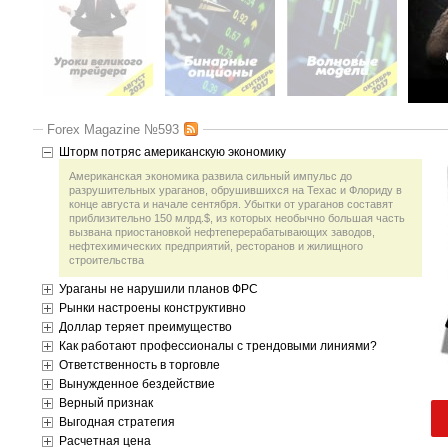
Forex Magazine №593
Шторм потряс американскую экономику
Американская экономика развила сильный импульс до
разрушительных ураганов, обрушившихся на Техас и Флориду в
конце августа и начале сентября. Убытки от ураганов составят
приблизительно 150 млрд.$, из которых необычно большая часть
вызвана приостановкой нефтеперерабатывающих заводов,
нефтехимических предприятий, ресторанов и жилищного
строительства
Ураганы не нарушили планов ФРС
Рынки настроены конструктивно
Доллар теряет преимущество
Как работают профессионалы с трендовыми линиями?
Ответственность в торговле
Вынужденное бездействие
Верный признак
Выгодная стратегия
Расчетная цена