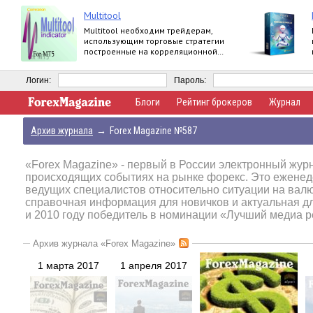
Multitool
Multitool необходим трейдерам,
использующим торговые стратегии
построенные на корреляционной
зависимости валютных пар.
Логин:
Пароль:
Блоги
Рейтинг брокеров
Журнал
Архив журнала
→
Forex Magazine №587
«Forex Magazine»
- первый в России электронный журн
происходящих событиях на рынке форекс. Это еженед
ведущих специалистов относительно ситуации на вал
справочная информация для новичков и актуальная д
и 2010 году победитель в номинации «Лучший медиа р
Архив журнала «Forex Magazine»
1 марта 2017
1 апреля 2017