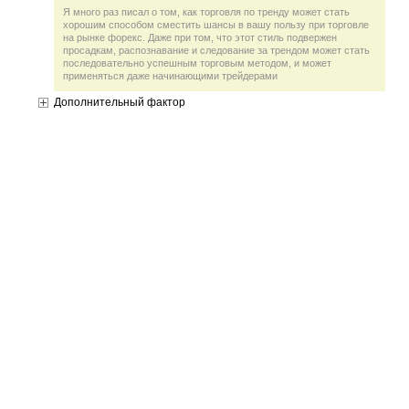
Я много раз писал о том, как торговля по тренду может стать
хорошим способом сместить шансы в вашу пользу при торговле
на рынке форекс. Даже при том, что этот стиль подвержен
просадкам, распознавание и следование за трендом может стать
последовательно успешным торговым методом, и может
применяться даже начинающими трейдерами
Дополнительный фактор