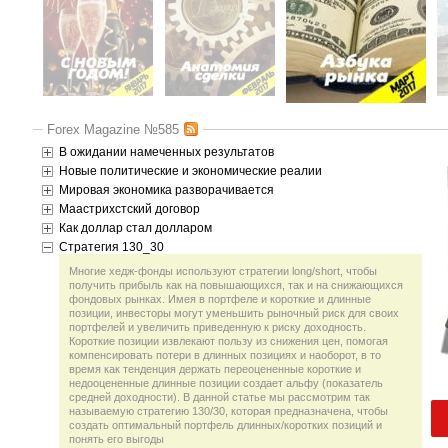
Forex Magazine №585
В ожидании намеченных результатов
Новые политические и экономические реалии
Мировая экономика разворачивается
Маастрихстский договор
Как доллар стал долларом
Стратегия 130_30
Многие хедж-фонды используют стратегии long/short, чтобы
получить прибыль как на повышающихся, так и на снижающихся
фондовых рынках. Имея в портфеле и короткие и длинные
позиции, инвесторы могут уменьшить рыночный риск для своих
портфелей и увеличить приведенную к риску доходность.
Короткие позиции извлекают пользу из снижения цен, помогая
компенсировать потери в длинных позициях и наоборот, в то
время как тенденция держать переоцененные короткие и
недооцененные длинные позиции создает альфу (показатель
средней доходности). В данной статье мы рассмотрим так
называемую стратегию 130/30, которая предназначена, чтобы
создать оптимальный портфель длинных/коротких позиций и
понять его выгоды