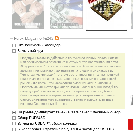
Forex Magazine №243
Экономический календарь
Замкнутый круг
Предпринимаемые действия с почти ежедневным введением и/
или расширением различных инструментов обслуживания ссуд
Федерального Резерва и наполнение его баланса сомнительными
залогами напоминают, как называет это один мой знакомый,
"монетарную чехарду" - в этом свете, предпринятая на прошлой
недели акция выглядит, как паническая реакции на панический
рынок. Это не то, что необходимо американской экономике.
Программа министра финансов Хэнка Полсона в 700 млрд.$ по
выкупу проблемных активов, как говорилось сначала, была
больше отрывочной идеей, нежели детализированным планом
самого значительного правительственного вмешательства в
истории Соединенных Штатов
На рынке доминирует течение "safe haven": месячный обзор
Обзор EUR/USD
Взгляд на USD/JPY: обвал доллара
Silver-channel. Стратегия по дням и 4-часам для USDJPY