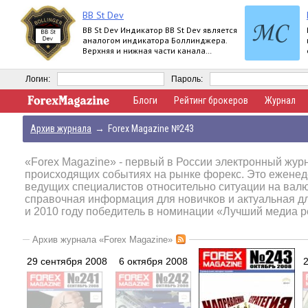
BB St Dev
BB St Dev Индикатор BB St Dev является
аналогом индикатора Боллинджера.
Верхняя и нижная части канала
Боллинджера рассчитываются при
помощи iStd
Логин:
Пароль:
Блоги
Рейтинг брокеров
Журнал
Архив журнала
→
Forex Magazine №243
«Forex Magazine»
- первый в России электронный журн
происходящих событиях на рынке форекс. Это еженед
ведущих специалистов относительно ситуации на вал
справочная информация для новичков и актуальная д
и 2010 году победитель в номинации «Лучший медиа р
Архив журнала «Forex Magazine»
29 сентября 2008
6 октября 2008