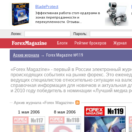
BladeProtect
Эффективная работа стоп-ордерами в
зонах перепроданности и
перекупленности. Отзывы
пользователей:
https://www.mql5.com/ru/market/product/8739#
Логин:
Пароль:
Блоги
Рейтинг брокеров
Журнал
Архив журнала
→
Forex Magazine №119
«Forex Magazine»
- первый в России электронный журн
происходящих событиях на рынке форекс. Это еженед
ведущих специалистов относительно ситуации на вал
справочная информация для новичков и актуальная д
и 2010 году победитель в номинации «Лучший медиа р
Архив журнала «Forex Magazine»
1 мая 2006
8 мая 2006