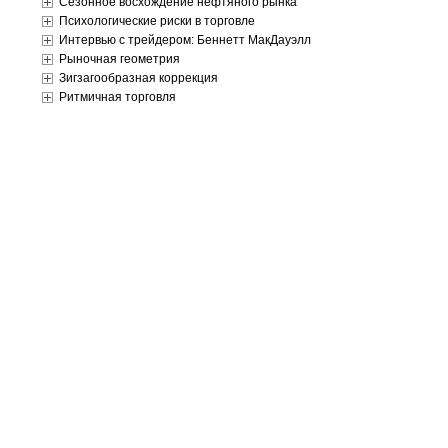
Сезонное восхождение нефтяного рынка
Психологические риски в торговле
Интервью с трейдером: Беннетт МакДауэлл
Рыночная геометрия
Зигзагообразная коррекция
Ритмичная торговля