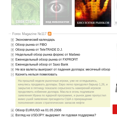
Forex Magazine №117
Экономический календарь
Обзор рынка от FIBO
Обзор рынка от TeleTRADE D.J.
Недельный обзор рынка форекс от Мабико
Еженедельный обзор рынка от FXPROFIT
Еженедельный обзор от Saxo Bank
Не все валюты выиграют от падения доллара: месячный обзор
Казнить нельзя помиловать
На прошлой неделе рыночные игроки, уже не оглядываясь,
кинулись продавать доллары. Евро легко преодолел барьер 1,26, и
закрытие в пятницу показало серьезность намерений игроков
продолжить избиение доллара. Масла в огонь подливали
заявления Ирана по ядерной программе, и рынок даже пропустил
мимо ушей заявление президента США о прекращении
пополнения своих стратегических запасов нефти
Обзор EUR/USD на 01.05.2006
Взгляд на USD/JPY: выдержит ли годовая поддержка?