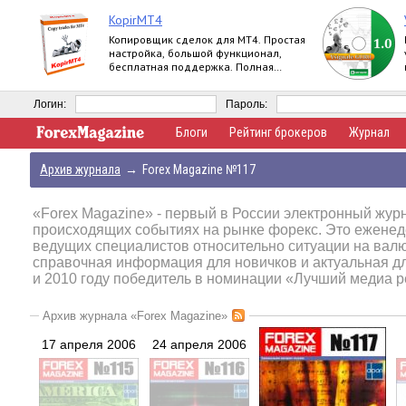
KopirMT4
Копировщик сделок для МТ4. Простая
настройка, большой функционал,
бесплатная поддержка. Полная
версия.
Логин:
Пароль:
Блоги
Рейтинг брокеров
Журнал
Архив журнала
→
Forex Magazine №117
«Forex Magazine»
- первый в России электронный журн
происходящих событиях на рынке форекс. Это еженед
ведущих специалистов относительно ситуации на вал
справочная информация для новичков и актуальная д
и 2010 году победитель в номинации «Лучший медиа р
Архив журнала «Forex Magazine»
17 апреля 2006
24 апреля 2006