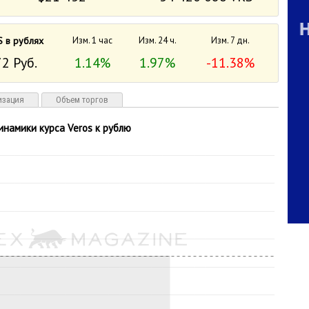
S в рублях
Изм. 1 час
Изм. 24 ч.
Изм. 7 дн.
2 Руб.
1.14%
1.97%
-11.38%
изация
Объем торгов
инамики курса Veros к рублю