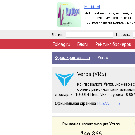
Multitool
Multitool необходим трейдер
использующим торговые стр
построенные на корреляцио
зависимости валютных пар.
Логин:
Пароль:
FxMag.ru
Блоги
Рейтинг брокеров
Курсы криптовалют
→
Veros
Veros (VRS)
Криптовалюта
Veros
. Биржевой 
объему рыночной капитализации
долларах - $0,0014. Цена VRS в рублях - 0,087
Официальная страница
:
http://vedh.io
Рыночная капитализация Veros
$46 866