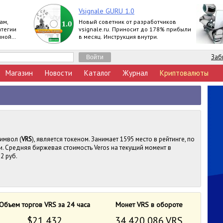
Vsignale GURU 1.0
ам,
Новый советник от разработчиков
атегии
vsignale.ru. Приносит до 178% прибыли
нной
в месяц. Инструкция внутри.
Заб
Магазин
Новости
Каталог
Журнал
Криптовалюты
символ (
VRS
), является токеном. Занимает 1595 место в рейтинге, по
. Средняя биржевая стоимость Veros на текущий момент в
2 руб.
Объем торгов VRS за 24 часа
Монет VRS в обороте
$21 432
34 420 086 VRS