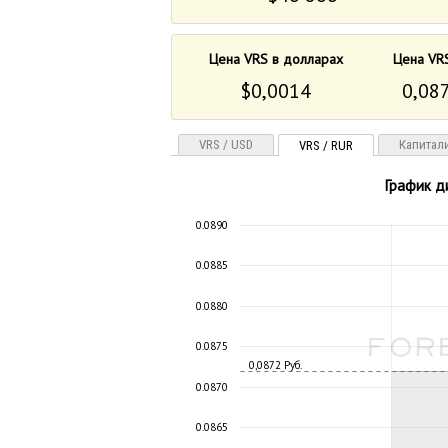
Цена VRS в долларах
Цена VR
$0,0014
0,087
VRS / USD
Капитал
VRS / RUR
График д
0.0890
0.0885
0.0880
0.0875
0,0872 Руб.
0.0870
0.0865