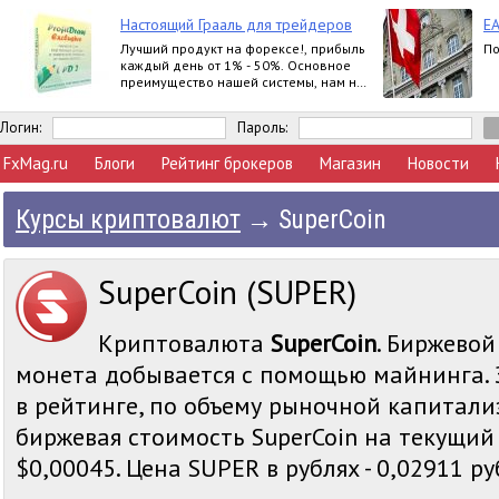
Настоящий Грааль для трейдеров
EA
Лучший продукт на форексе!, прибыль
По
каждый день от 1% - 50%. Основное
преимущество нашей системы, нам не
важно, куда пойдет рынок, мы всегда в
прибыли
Логин:
Пароль:
FxMag.ru
Блоги
Рейтинг брокеров
Магазин
Новости
Курсы криптовалют
→
SuperCoin
SuperCoin (SUPER)
Криптовалюта
SuperCoin
. Биржевой
монета добывается с помощью майнинга. 
в рейтинге, по объему рыночной капитали
биржевая стоимость SuperCoin на текущий
$0,00045. Цена SUPER в рублях - 0,02911 ру