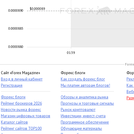
$0,000089
0.0000890
0.0000885
0.0000880
01:39
Forex
Сайт «Forex Magazine»
Форекс блоги
Фор
Вход в личный кабинет
Как создать форекс блог
Рек
Регистрация
Мы платим авторам блогов!
Как
Веб
Форекс блоги
Обзоры и аналитика рынка
Раз
Рейтинг брокеров 2026
Прогнозы и торговые сигналы
Новости рынка форекс
Рынок криптовалют
Магазин цифровых товаров
Инвестиции, инвест-счета
Каталог сайтов
Программное обеспечение
Рейтинг сайтов TOP100
Обучающие материалы