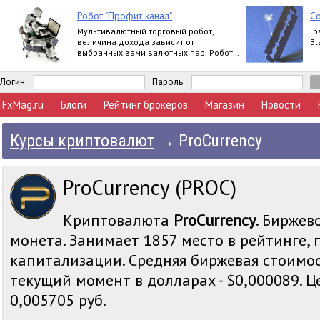
Робот "Профит канал"
Со
Мультивалютный торговый робот,
Гр
величина дохода зависит от
Bl
выбранных вами валютных пар. Робот
работает круглосуточно.
Логин:
Пароль:
FxMag.ru
Блоги
Рейтинг брокеров
Магазин
Новости
Курсы криптовалют
→
ProCurrency
ProCurrency (PROC)
Криптовалюта
ProCurrency
. Биржев
монета. Занимает 1857 место в рейтинге,
капитализации. Средняя биржевая стоимос
текущий момент в долларах - $0,000089. Це
0,005705 руб.