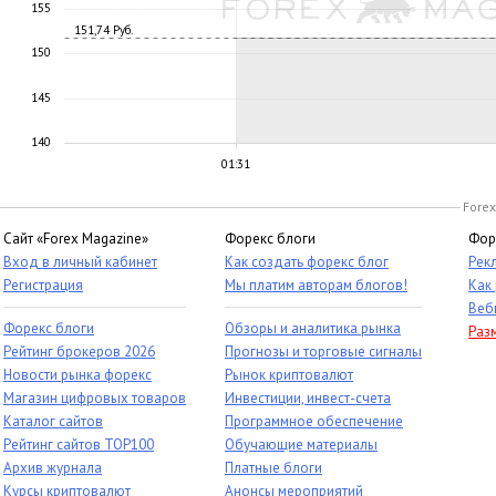
155
151,74 Руб.
150
145
140
01:31
Forex
Сайт «Forex Magazine»
Форекс блоги
Фор
Вход в личный кабинет
Как создать форекс блог
Рек
Регистрация
Мы платим авторам блогов!
Как
Веб
Форекс блоги
Обзоры и аналитика рынка
Раз
Рейтинг брокеров 2026
Прогнозы и торговые сигналы
Новости рынка форекс
Рынок криптовалют
Магазин цифровых товаров
Инвестиции, инвест-счета
Каталог сайтов
Программное обеспечение
Рейтинг сайтов TOP100
Обучающие материалы
Архив журнала
Платные блоги
Курсы криптовалют
Анонсы мероприятий