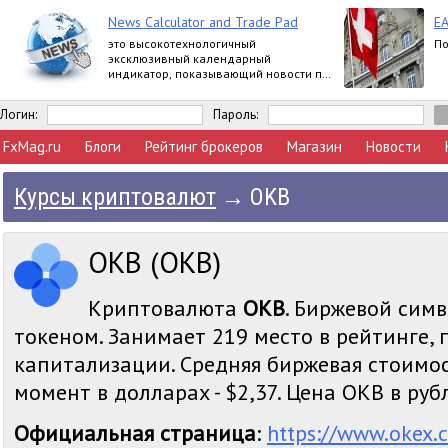
News Calculator and Trade Pad
EA
это высокотехнологичный
По
эксклюзивный календарный
индикатор, показывающий новости по
многим валютам, и универсальная
многопрофильная торговая панель.
Логин:
Пароль:
FxMag.ru
Блоги
Рейтинг брокеров
Магазин
Новости
Курсы криптовалют
→
OKB
OKB (OKB)
Криптовалюта
OKB
. Биржевой симв
токеном. Занимает 219 место в рейтинге,
капитализации. Средняя биржевая стоимо
момент в долларах - $2,37. Цена OKB в рубл
Официальная страница
:
https://www.okex.