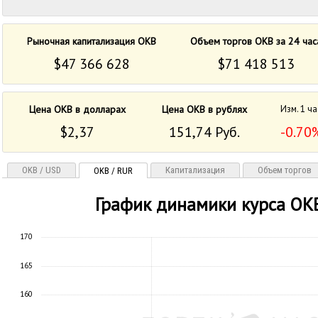
Рыночная капитализация OKB
Объем торгов OKB за 24 час
$47 366 628
$71 418 513
Цена OKB в долларах
Цена OKB в рублях
Изм. 1 ча
$2,37
151,74 Руб.
-0.70
OKB / USD
Капитализация
Объем торгов
OKB / RUR
График динамики курса OK
170
165
160