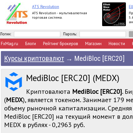
ATS Revolution
El
ATS Revolution - мультивалютная
Пр
торговая система.
5.
ан
вы
Ex
Логин:
Пароль:
FxMag.ru
Блоги
Рейтинг брокеров
Магазин
Новости
Курсы криптовалют
→
MediBloc [ERC20]
MediBloc [ERC20] (MEDX)
Криптовалюта
MediBloc [ERC20]
. Б
(
MEDX
), является токеном. Занимает 179 м
объему рыночной капитализации. Средняя
MediBloc [ERC20] на текущий момент в долл
MEDX в рублях - 0,2963 руб.