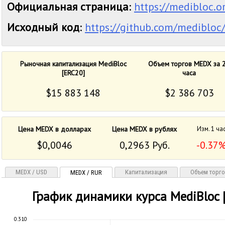
Официальная страница
:
https://medibloc.o
Исходный код
:
https://github.com/medibloc
Рыночная капитализация MediBloc
Объем торгов MEDX за 
[ERC20]
часа
$15 883 148
$2 386 703
Цена MEDX в долларах
Цена MEDX в рублях
Изм. 1 ча
$0,0046
0,2963 Руб.
-0.37
MEDX / USD
Капитализация
Объем торг
MEDX / RUR
График динамики курса MediBloc 
0.310