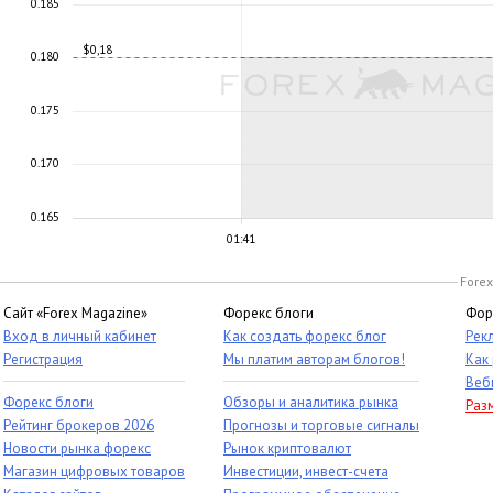
0.185
$0,18
0.180
0.175
0.170
0.165
01:41
Forex
Сайт «Forex Magazine»
Форекс блоги
Фор
Вход в личный кабинет
Как создать форекс блог
Рек
Регистрация
Мы платим авторам блогов!
Как
Веб
Форекс блоги
Обзоры и аналитика рынка
Раз
Рейтинг брокеров 2026
Прогнозы и торговые сигналы
Новости рынка форекс
Рынок криптовалют
Магазин цифровых товаров
Инвестиции, инвест-счета