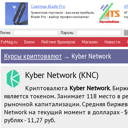
Советник Blade Pro
AT
Грамотная торговля - высокая прибыль.
AT
Blade Pro - выбор профессионалов!
то
Логин:
Пароль:
FxMag.ru
Блоги
Рейтинг брокеров
Магазин
Новости
Курсы криптовалют
→
Kyber Network
Kyber Network (KNC)
Криптовалюта
Kyber Network
. Бирж
является токеном. Занимает 118 место в р
рыночной капитализации. Средняя биржев
Network на текущий момент в долларах - $
рублях - 11,27 руб.